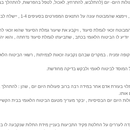
עולות היום- יום (להתלבש, להתרחץ, לאכול, לטפל בהפרשות, להתהלך בבי
לאחר שתתקבל תביעת הסיעוד לגמ
מבוטח זכאי לגמלת סיעוד , ויקבע את שיעור גמלת הסיעוד שהוא זכאי לה
ודיע לו הביטוח הלאומי בכתב , שתביעתו לגמלת סיעוד נדחתה , והוא י
קופה זמנית . במקרים שבהם נקבעה זכאות לצמיתות , רשאי הביטוח הלא
 המוסד לביטוח לאומי ולבקש בדיקה מחודשת.
תלוי בעזרת אדם אחר במידה רבה ברוב פעולות היום יום , שהן : להתהלך
אותו.
ת היום יום הבסיסיות , יבקר מעריך מטעם הביטוח הלאומי בבית הקשיש
עדה לעררים על החלטת פקיד התביעות בעניין מידת התלות שנקבעה לו בפ