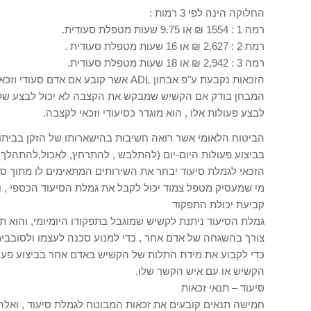
החלוקה הינה לפי 3 רמות :
רמה 1 : 1554 ₪ או 9.75 שעות מטפלת סעודית.
רמת 2 : 2,627 ₪ או 16 שעות מטפלת סעודית .
רמה 3 : 2,942 ₪ או 18 שעות מטפלת סעודית.
הזכאות נקבעת ע"פ אבחון ADL אשר קובע אם אדם סעודי וזכאי לקצבה.
המבחן בודק אם הקשיש שמבקש את הקצבה לא יכול לבצע שלוש א
לבצע פעולות אלו , הוא מוגדר כסיעודי וזכאי לקצבה.
הביטוח הלאומי אשר רואה חשיבות בהישארותו של הזקן בביתו,ב
בביצוע פעולות היום-יום (להתלבש , להתרחץ, לאכול,להתהלך ב
הזכאי לגמלת סיעוד יבחר את השירותים המתאימים לו מתוך סל 
מי שמעסיק מטפל צמוד יכול לקבל את גמלת הסיעוד הכספי , 
קביעת יכולת התפקוד
גמלת הסיעוד ניתנת לקשיש שמוגבל בתפקודו היומיומי, והוא ת
צורך בהשגחה של אדם אחר , כדי למנוע סכנה לעצמו ולסובבים
כדי לקבוע את מידת התלות של הקשיש באדם אחר בביצוע פעולו
הקשיש או עם איש הקשר שלו.
סיעוד – תנאי זכאות
חמישה תנאים קובעים את זכאות המבוטח לגמלת סיעוד , ואלה