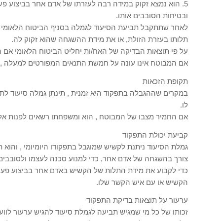
5. הוא נמצא זקוק במידה רבה לעזרתו של אדם אחר בביצוע פ
ובטיחות הסובבים אותו.
תלותו בעזרת הזולת, או את מידת ההשגחה שהוא זקוק לה.
על פי תוצאות הבדיקה של האח/ות יחליט הביטוח הלאומי אם ה
אם המבוטח אינו עונה על חמשת התנאים המפורטים למעלה , י
תקופת הזכאות
במקרים שההגבלה בתפקוד היא זמנית , תינתן גמלה סיעוד לת
לו.
אם החמיר מצבו של המבוטח , הוא ומשפחתו רשאים לפנות אל
קביעת יכולת התפקוד
גמלת הסיעוד ניתנת לקשיש שמוגבל בתפקודו היומיומי , והוא 
צורך בהשגחה של אדם אחר, כדי למנוע סכנה לעצמו ולסובבים 
כדי לקבוע את מידת התלות של הקשיש באדם אחר בביצוע פעולו
הקשיש או עם איש הקשר שלו.
ערעור על תוצאות בדיקת התפקוד
זכותו של כל מי שמגיש תביעה לגמלת סיעוד להגיש ערעור לוו