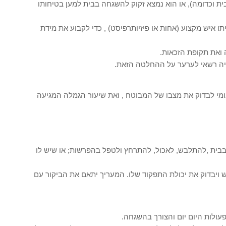
ת וכדומה), או הוא נמצא זקוק להשגחה בבית למען בטיחותו
לה בסניף הביטוח הלאומי , ויימצא שהמבוטח עונה על התנאים המפורטים בסעיפים 1-4 , יישלח לביתו איש מקצוע (אחות או פיזיותרפיסט) , כדי לקבוע את מידת
 ואת תקופת הזכאות.
היה רשאי לערער על ההחלטה הזאת.
ומי לבדוק את מצבו של המבוטח , ואת שיעור הגמלה המגיעה
 בבית ,להתלבש, לאכול, להתרחץ ולטפל בהפרשות; או שיש לו
 ויבדוק את יכולת התפקוד שלו. המעריך יתאם את הביקור עם
עולות היום יום והצורך בהשגחה.