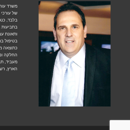
משרד עורכי
של עורכי ד
בלבד, כנג
בתביעות ב
ותאונת ע
בטיפול בתב
כתוצאה מת
החלקה ונפ
מעביד, תב
הארץ, רשל