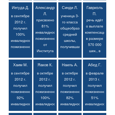
дороге.
для
а также
женщине с
Иегуда Д.
Александр
Синди Л.
Гавриэль
Присвоено
ученика
15%
низким
Л.
П.
в сентябре
ученица 3-
15%
религиозной
инвалидности,
уровнем
присвоено
речь идёт
2012 г.
го класса
инвалидности,
йешивы с
по причине
дохода в
81%
о выплате
получил
общеобразовательной
по которой
низким
производственной
Израиле, в
инвалидности
компенсации
100%
средней
присуждена
уровнем
аварии,
три раза
пожизненно
в размере
инвалидность
школы,
компенсация
дохода и
произошедшей
ниже, чем
от
570 000
пожизненно,
получившая
в размере
без
из-за
минимальный
Института
шек., в
от
15%
270 000
страховки.
падения
уровень
Нац.
результате
Института
инвалидности
шек.
Обязательное
тяжёлой
дохода за
страхования.
присвоения
Хаим М.
Яаков К.
Наиль А.
Абед Г.
Нац.
в
гражданское
мраморной
рубежом.
До сих пор
20%
страхования,
результате
в сентябре
в октябре
в октябре
в феврале
страхование,
плиты на
не
инвалидности
помимо
падения с
2012 г.
2012 г.
2012 г.
2013 г.
по
ногу
задействовано
пострадавшему
пенсии в
аттракциона
получил
получил
получил
получил
которому
пострадавшего.
Положение
в ДТП.
размере
«Разъярённый
пожизненно
пожизненно
пожизненно
пожизненно
водителю-
№ 15.
Пострадавший
6711 шек.
бык».
92%
100%
82%
51%
ответчику,
Присуждена
– студент
ежемесячно,
Падение
инвалидности
инвалидности
инвалидности
инвалидности
нанесшему
пенсия в
инженерного
в
произошло
от
от
от
от
физические
размере
факультета,
отделении
по