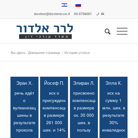
dovlere@dovlerer.co.il
03-5756061
Вы здесь:
Домашняя страница
/
Истории успеха
Эран Х.
Йосеф П.
Элиран Л.
Элла К.
речь идёт
иск о
присвоено
иск на
о
присуждении
компенсацию
сумму 1
вулканизации
компенсации
в размере
млн. шек. в
шины в
в размере
ок. 30 000
результате
результате
261 000
шек. в
30%
прокола
шек. и 14%
пользу
инвалидности,
колеса по
инвалидности
пострадавшего,
присвоенной