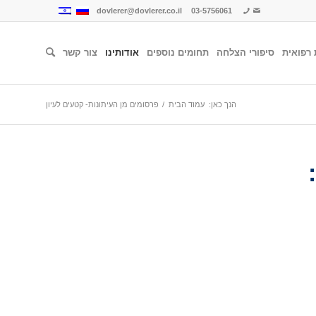
dovlerer@dovlerer.co.il
03-5756061
 רפואית
סיפורי הצלחה
תחומים נוספים
אודותינו
צור קשר
הנך כאן:
עמוד הבית
/
פרסומים מן העיתונות- קטעים לעיון