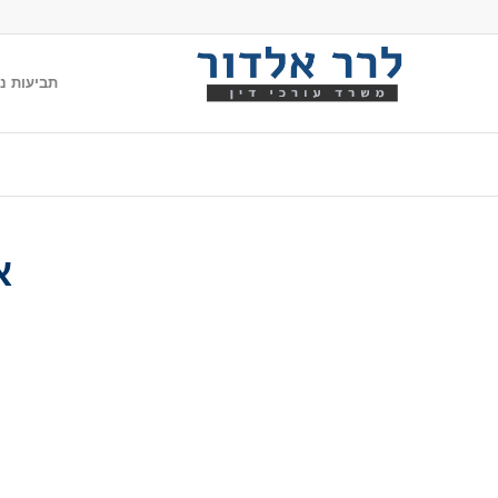
תביעות נג
א