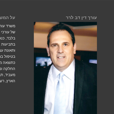
עורך דין דב לרר
על המש
משרד עורכי
של עורכי ד
בלבד, כנג
בתביעות ב
ותאונת ע
בטיפול בתב
כתוצאה מת
החלקה ונפ
מעביד, תב
הארץ, רשל