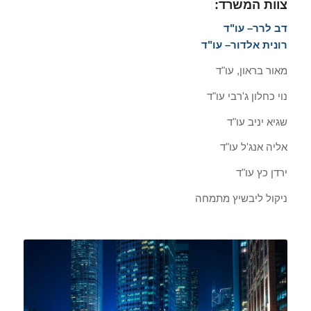
צוות המשרד:
דב לרר
– עו"ד
רונית אלדור
– עו"ד
מאור בראון, עו"ד
נוי כחלון ג'רבי עו"ד
שגיא יניב עו"ד
אליה אנג'ל עו"ד
ירדן כץ עו"ד
ניקול ליבשיץ מתמחה