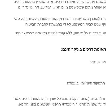
 שנים ממועד קרות תאונת הדרכים. אדם שנפגע בתאונת דרכים
בהיותו מתחת לגיל 18, יכול להגיש את תביעתו לבית המשפט לא יאוחר מתום שבע שנים מיום הגיעו לגיל 18, דהיינו עד ליום
וח לאובדן כושר עבודה, נכות מתאונה, תאונות אישיות, וכל סוגי
לוש שנים לבית המשפט. לא די בהגשתה לחברת הביטוח.
 תאונות דרכים על פי חוק, ללא קשר למידת האשמה בעצם גרימת
אונות דרכים בעיקר הינם:
/ה לפנסיה
תפקוד היומיומי ובעבודה
לוונטיים (אותם יבקש ממכם כל עורך דין לתאונות דרכים אשר
יד על שלמות התיאור העובדתי הרפואי שמציגים בפני הרופא,