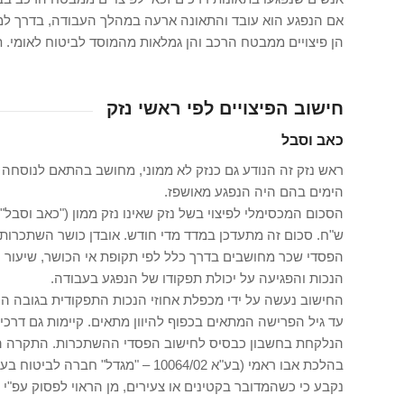
אם הנפגע הוא עובד והתאונה ארעה במהלך העבודה, בדרך למק
הן פיצויים ממבטח הרכב והן גמלאות מהמוסד לביטוח לאומי. ת
חישוב הפיצויים לפי ראשי נזק
כאב וסבל
ראש נזק זה הנודע גם כנזק לא ממוני, מחושב בהתאם לנוסחה 
הימים בהם היה הנפגע מאושפז.
ש"ח. סכום זה מתעדכן במדד מדי חודש. אובדן כושר השתכרות
הפסדי שכר מחושבים בדרך כלל לפי תקופת אי הכושר, שיעור 
הנכות והפגיעה על יכולת תפקודו של הנפגע בעבודה.
החישוב נעשה על ידי מכפלת אחוזי הנכות התפקודית בגובה ה
עד גיל הפרישה המתאים בכפוף להיוון מתאים. קיימות גם דרכ
הנלקחת בחשבון כבסיס לחישוב הפסדי ההשתכרות. התקרה היא שילוש השכ
נקבע כי כשהמדובר בקטינים או צעירים, מן הראוי לפסוק עפ"