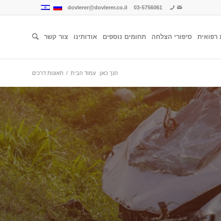
dovlerer@dovlerer.co.il
03-5756061
 רפואית
סיפורי הצלחה
תחומים נוספים
אודותינו
צור קשר
הנך כאן:
עמוד הבית
/
תאונות דרכים