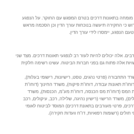
דין מומחה בתאונות דרכים בטרם המפגש עם החוקר. על הנפגע
 לדרוש כי החקירה תיעשה בנוכחות עורך הדין וכן הסכמה מראש
 הנפגע, יימסרו לידי עורך הדין.
בים. אלה יכולים להיות לעזר רב לנפגעי תאונות דרכים. מצד שני
ויות אלה פתוח גם בפני חברות הביטוח. עשינו רשימה חלקית
ד התחבורה (פרטי נהגים, טסט, רישיונות, רישומי בעלות),
ו"ת תאונות עבודה, דוחו"ת פיקוח), משרד החינוך (דוחו"ת
ויות המס (דוחו"ת מס הכנסה, דוחו"ת מע"מ, הכנסות), משרד
לים), משרד הרישוי (רישיון נהיגה, שלילה, רכב, עיקולים, רכב
 דרכים, פרטי מעורבים בתאונת דרכים) המוסד לביטוח לאומי
תי חולים (רשומות רפואיות, דו"ח וועדות חקירה).