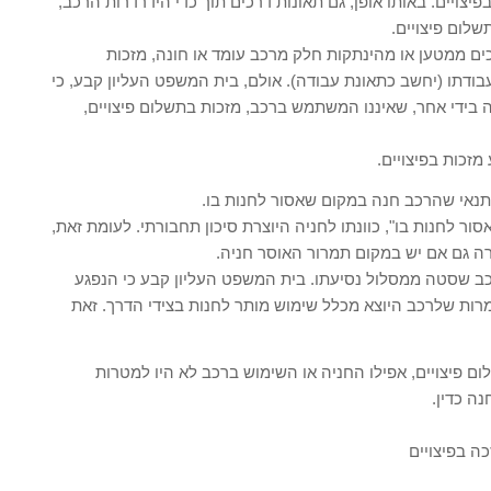
פיצויים. באותו אופן, גם תאונות דרכים תוך כדי הידרדרות הרכב,
לום פיצויים.
כים ממטען או מהינתקות חלק מרכב עומד או חונה, מזכות
ודתו (יחשב כתאונת עבודה). אולם, בית המשפט העליון קבע, כי
בידי אחר, שאיננו המשתמש ברכב, מזכות בתשלום פיצויים,
זכות בפיצויים.
תנאי שהרכב חנה במקום שאסור לחנות בו.
ר לחנות בו", כוונתו לחניה היוצרת סיכון תחבורתי. לעומת זאת,
רה גם אם יש במקום תמרור האוסר חניה.
כב שסטה ממסלול נסיעתו. בית המשפט העליון קבע כי הנפגע
מרות שלרכב היוצא מכלל שימוש מותר לחנות בצידי הדרך. זאת
ם פיצויים, אפילו החניה או השימוש ברכב לא היו למטרות
ה כדין.
ה בפיצויים