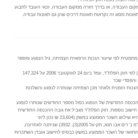
ום העבודה, או בדרך חזרה ממקום העבודה, זכאי העובד לתבוע
אונות מסוג זה נקראות תאונות דרכים שהן גם תאונות עבודה.
מתמטית לפי שיעור הנכות הרפואית הצמיתה, גיל הנפגע ומספר
הסכום המכסימלי לפיצוי בשל נזק שאינו נזק ממון ("כאב וסבל") לפי חוק הפלת"ד, עמד ביום 24 לאוקטובר 2006 על 147,324
 והפסדי שכר
הנכות הזמנית ולאחר מכן הצמיתה שנותרה לנפגע והשלכות
הכנסה החודשית של הנפגע כפול מספר החודשים שנותרו לנפגע
י חישוב נוספות. חוק הפלת"ד מגביל את גובה ההכנסה החודשית
ר הממוצע במשק (23,604 ₪ נכון ליוני
בהלכת אבו ראמי (בע"א 10064/02 – "מגדל" חברה לביטוח בע"מ נ' רים אבו חנא, תק-על 2005(3), 3932) שניתנה לאחרונה,
י התוואי של השכר הממוצע במשק כבסיס לחישוב אובדן השתכרות