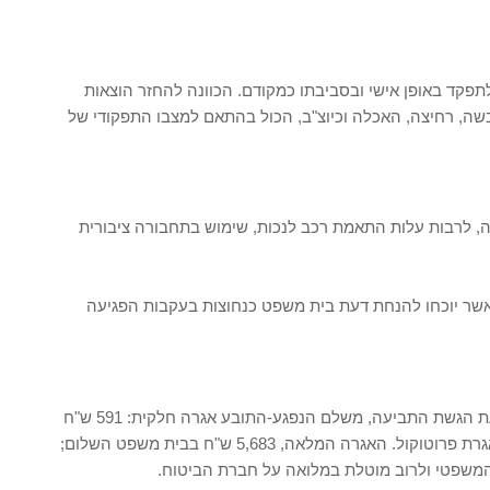
לתפקד באופן אישי ובסביבתו כמקודם. הכוונה להחזר הוצאות
הלבשה, רחיצה, האכלה וכיוצ"ב, הכול בהתאם למצבו התפקודי של
ה, לרבות עלות התאמת רכב לנכות, שימוש בתחבורה ציבורית
ות אשר יוכחו להנחת דעת בית משפט כנחוצות בעקבות הפגיעה
נפגעי תאונות דרכים נהנים מהסדר מיוחד בתשלום האגרה. בעת הגשת התביעה, משלם הנפגע-התובע אגרה חלקית: 591 ש"ח
בבית משפט השלום; 1,107 ש"ח בבית המשפט המחוזי, כולל אגרת פרוטוקול. האגרה המלאה, 5,683 ש"ח בבית משפט השלום;