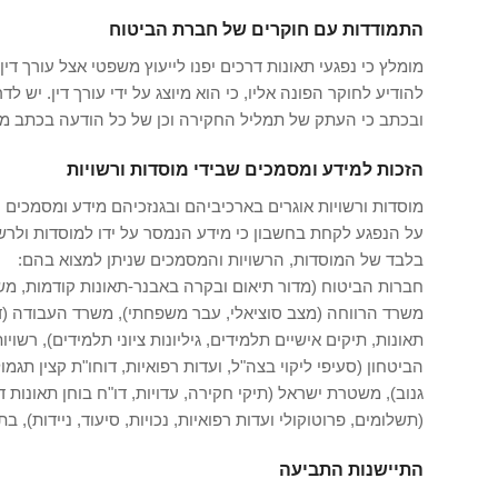
התמודדות עם חוקרים של חברת הביטוח
מומלץ כי נפגעי תאונות דרכים יפנו לייעוץ משפטי אצל עורך 
להודיע לחוקר הפונה אליו, כי הוא מיוצג על ידי עורך דין. יש
ובכתב כי העתק של תמליל החקירה וכן של כל הודעה בכתב מטעם
הזכות למידע ומסמכים שבידי מוסדות ורשויות
מוסדות ורשויות אוגרים בארכיביהם ובגנזכיהם מידע ומסמכים ר
על הנפגע לקחת בחשבון כי מידע הנמסר על ידו למוסדות ולרש
בלבד של המוסדות, הרשויות והמסמכים שניתן למצוא בהם:
חברות הביטוח (מדור תיאום ובקרה באבנר-תאונות קודמות, משר
משרד הרווחה (מצב סוציאלי, עבר משפחתי), משרד העבודה (דוח
תאונות, תיקים אישיים תלמידים, גיליונות ציוני תלמידים), רש
הביטחון (סעיפי ליקוי בצה"ל, ועדות רפואיות, דוחו"ת קצין תגמו
גנוב), משטרת ישראל (תיקי חקירה, עדויות, דו"ח בוחן תאונות
(תשלומים, פרוטוקולי ועדות רפואיות, נכויות, סיעוד, ניידות), ב
התיישנות התביעה