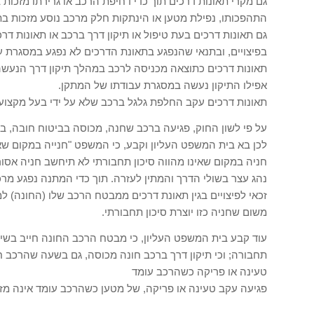
גם מקרי תאונות דרכים תוך כדי דחיפת הרכב או גרירתו מזכות ב
התהפכותו, נפילת מטען או הינתקות חלק מרכב נוסע מזכות בתש
גם תאונות דרכים בעת טיפול או תיקון דרך ברכב או תאונות דר
בפיצויים, ובתנאי שהנפגע בתאונת הדרכים לא נפגע במסגרת עב
תאונות דרכים כתוצאה מכניסה לרכב במהלך תיקון דרך הנעשה 
אפילו התיקון נעשה במסגרת עבודתו של המתקן.
תאונות דרכים עקב החלפת גלגל ברכב שלא על ידי בעל מקצוע מ
על פי לשון החוק, פגיעה ברכב שחנה, מכוסה בביטוח חובה, ב
לכן בא בית המשפט העליון וקבע, כי המשפט "חנייה במקום שאסו
חניה במקום שאינו מהווה סיכון תחבורתי לא תיחשב חניה אסו
נהג עצר בשולי הדרך והמתין לעזרה. תוך כדי המתנה נפגע מר
זכאי לפיצויים בגין תאונת דרכים ממבטח הרכב שלו (החונה) ל
משום שחניה כזו יוצרת סיכון תחבורתי.
עוד קבע בית המשפט העליון, כי מבטח הרכב החונה חייב בשילו
תחבורה; וכי תיקון דרך ברכב חונה מכוסה, גם בשעה שהרכב חנ
טעינה או פריקה כשהרכב עומד
פגיעה עקב טעינה או פריקה, של מטען כשהרכב עומד אינה מזכ