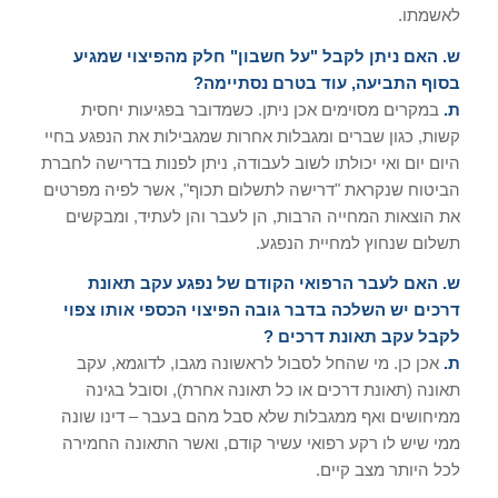
לאשמתו.
ש. האם ניתן לקבל "על חשבון" חלק מהפיצוי שמגיע
בסוף התביעה, עוד בטרם נסתיימה?
ת.
במקרים מסוימים אכן ניתן. כשמדובר בפגיעות יחסית
קשות, כגון שברים ומגבלות אחרות שמגבילות את הנפגע בחיי
היום יום ואי יכולתו לשוב לעבודה, ניתן לפנות בדרישה לחברת
הביטוח שנקראת "דרישה לתשלום תכוף", אשר לפיה מפרטים
את הוצאות המחייה הרבות, הן לעבר והן לעתיד, ומבקשים
תשלום שנחוץ למחיית הנפגע.
ש. האם לעבר הרפואי הקודם של נפגע עקב תאונת
דרכים יש השלכה בדבר גובה הפיצוי הכספי אותו צפוי
לקבל עקב תאונת דרכים ?
ת.
אכן כן. מי שהחל לסבול לראשונה מגבו, לדוגמא, עקב
תאונה (תאונת דרכים או כל תאונה אחרת), וסובל בגינה
ממיחושים ואף ממגבלות שלא סבל מהם בעבר – דינו שונה
ממי שיש לו רקע רפואי עשיר קודם, ואשר התאונה החמירה
לכל היותר מצב קיים.