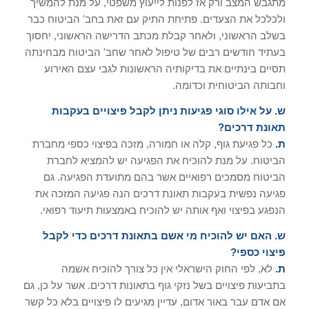
מתגבש המצב ורק אז לפנות לייעוץ משפטי, על מנת להמשיך
ולכלכל את הצעדים. פתיחת התיק עם זאת בחב' הביטוח כבר
בשלב הראשוני, ולאחר קבלת מכתב הדרישה הראשוני, יחסוך
בעתיד חודשים רבים של טיפול לאחר שחב' הביטוח מבחינתה
תסיים בינתיים את בדיקותיה הראשונות לגבי עצם האירוע
וחבותה הביטוחית וכדומה.
ש. על אילו סוגי פגיעות ניתן לקבל פיצויים בעקבות
תאונת דרכים?
ת.
כל פגיעת גוף, קלה או חמורה, מזכה בפיצוי כספי מחברת
הביטוח. על מנת להוכיח את הפגיעה יש להמציא לחברת
הביטוח מסמכים רפואיים אשר בהם מתועדת הפגיעה. גם
פגיעה נפשית בעקבות תאונת דרכים הנה פגיעה המזכה את
הנפגע בפיצוי ואף אותה יש להוכיח באמצעות תיעוד רפואי.
ש. האם יש להוכיח מי אשם בתאונת דרכים כדי לקבל
פיצוי כספי?
ת.
לא, לפי החוק הישראלי אין כל צורך להוכיח אשמה
בתביעות פיצויים בשל נזקי גוף בתאונות דרכים. אשר על כן, גם
אם אדם עבר באור אדום, עדיין מגיעים לו פיצויים בלא כל קשר