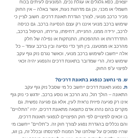
יוצאים, כסא גלגלים או עגלת נכים, המונעים לעיתים בכוח
חשמלי או מכני, וכן גם מדרגות נעות, אשר באלה – אין החוק
מכיר כרכב מנועי, לצורך הגדרת תאונת דרכים. חשוב לציין כי
שימוש ברכב מנועי איננו רק עצם הנסיעה ברכב. גם כניסה
לרכב, ירידה ממנו, החנייתו, דחיפתו, גרירתו, הטיפול ברכב,
התדרדרותו או התהפכותו, התנתקות או נפילה של חלק
מהרכב או ממטענו, בין תוך כדי נסיעה ובין ברכב עומד – כל
אלה ייחשבו לשימוש ברכב מנועי, וכאשר נגרם נזק גוף עקב
שימוש כזה, הרי שמדובר בתאונת דרכים והנפגע יהיה זכאי
לפיצוי ע"פ החוק.
ש. מי נחשב כנפגע בתאונת דרכים?
ת.
נפגע תאונת דרכים ייחשב כל מי שסבל נזק גוף עקב
התאונה – הולך רגל, נהג הרכב או נוסע ברכב. יודגש כי נזק גוף
אינו רק פגיעה פיזית נראית לעין, אלא גם פגיעה נפשית. גם
מקרים בהם נהרג אדם כתוצאה מתאונת דרכים, יהיו "התלויים"
בו זכאים לפיצויים לפי חוק הפיצויים לנפגעי תאונות דרכים,
והם נכללים בהגדרת נפגע לצורך חוק זה. כ"תלויים" ייחשבו מי
שהיו סמוכים על שולחנו של המנוח לפרנסתו ובכלל זה, בן זוג,