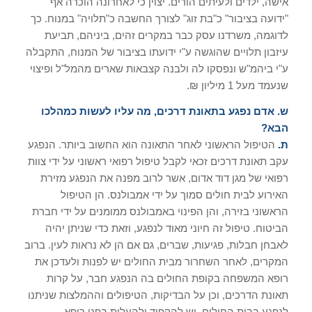
אישה, ילדים ולעיתים הורים. יצוין כי לאחרונה הוכרה אף
"ידועה בציבור" כ"בת זוג" לצורך החשבה כ"תלויה" במנוח. כך
לדוגמה, משרדנו עסק כבר במקרים זהים, ביניהם, תביעת
עיזבון תלויים שהוגשה ע"י ידועתו בציבור של המנוח, התקבלה
ע"י ביהמ"ש ונפסקו לה ולבנה קצבאות שארים מהמל"ל ופיצוי
שנעמד מעל 1 מיליון ₪.
ש. אדם נפגע בתאונת דרכים, מה עליו לעשות כמהלכו
הבא?
ת.
הטיפול הראשוני לאחר התאונה הוא החשוב ביותר. הנפגע
עקב תאונת דרכים זכאי לקבל טיפול רפואי ראשוני על ידי צוות
רפואי של מגן דוד אדום, אשר לרוב מפנה את הנפגע מזירת
האירוע לבית חולים סמוך על ידי אמבולנס. הן הטיפול
הראשוני בזירה, והן הפינוי באמבולנס ממומנים על ידי חברת
הביטוח. טיפול זה חיוני מאוד לנפגע, וזאת כדי שניתן יהיה
לאבחן חבלות, פגיעות, שברים, גם אם הן לא נראות לעין. ברוב
המקרים, לאחר השחרור מבית החולים יש לפנות ולעדכן את
רופא המשפחה בקופת החולים בה הנפגע חבר, על קרות
תאונת הדרכים, וכן על הבדיקות, הטיפולים וההמלצות שניתנו
לנפגע בבית החולים. יש להקפיד ולהעלות בפני רופא