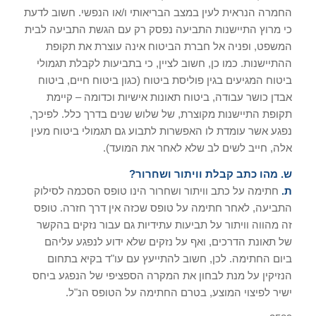
החמרה הנראית לעין במצב הבריאותי ו/או הנפשי. חשוב לדעת
כי מרוץ התיישנות התביעה נפסק רק עם הגשת התביעה לבית
המשפט, ופניה אל חברת הביטוח אינה עוצרת את תקופת
ההתיישנות. כמו כן, חשוב לציין, כי בתביעות לקבלת תגמולי
ביטוח המגיעים בגין פוליסת ביטוח (כגון ביטוח חיים, ביטוח
אבדן כושר עבודה, ביטוח תאונות אישיות וכדומה – קיימת
תקופת התיישנות מקוצרת, של שלוש שנים בדרך כלל. לפיכך,
נפגע אשר עומדת לו האפשרות לתבוע גם תגמולי ביטוח מעין
אלה, חייב לשים לב שלא לאחר את המועד).
ש. מהו כתב קבלת וויתור ושחרור?
ת.
חתימה על כתב וויתור ושחרור הינו טופס הסכמה לסילוק
התביעה, לאחר חתימה על טופס שכזה אין דרך חזרה. טופס
זה מהווה וויתור על תביעות עתידיות גם עבור נזקים בהקשר
של תאונת הדרכים, ואף על נזקים שלא ידוע לנפגע עליהם
ביום החתימה. לכן, חשוב להתייעץ עם עו"ד בקיא בתחום
הנזיקין על מנת לבחון את המקרה הספציפי של הנפגע ביחס
ישיר לפיצוי המוצע, בטרם החתימה על הטופס הנ"ל.