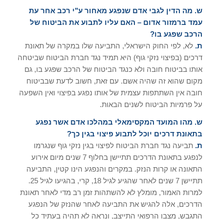
ש. מה הדין לגבי אדם שנפגע מאחור ע"י רכב אחר עת
עמד ברמזור אדום – האם עליו לתבוע את הביטוח של
הרכב שפגע בו?
ת.
לא, לפי החוק הישראלי, התביעה שלו במקרה של תאונת
דרכים (בפיצוי נזקי גוף) היא תמיד נגד חברת הביטוח שביטחה
אותו בביטוח חובה ולא כנגד הביטוח של הרכב שפגע בו, גם
מקום שהוא זה שהיה אשם. עם זאת, חשוב לדעת שבביטוח
חובה אין השתתפות עצמית של אותו נפגע בפיצוי ואין השפעה
על פרמיות הביטוח לשנים הבאות.
ש. מהו המועד המקסימאלי במהלכו אדם אשר נפגע
בתאונת דרכים יוכל לתבוע פיצוי בגין כך?
ת.
תביעה נגד חברת הביטוח לפיצוי בגין נזקי גוף שנגרמו
לנפגע בתאונת הדרכים תתיישן בחלוף 7 שנים מיום אירוע
התאונה או קרות הנזק. במקרים והנפגע הינו קטין, התביעה
תתיישן 7 שנים לאחר שהגיע לגיל 18, קרי, בהגיעו לגיל 25.
למרות האמור, מומלץ לא להשתהות זמן רב מדי לאחר תאונת
הדרכים, אלה להגיש את התביעה לאחר שהנזק של הנפגע
התגבש, מצבו הרפואי התייצב, ונראה לא תהיה בעתיד כל