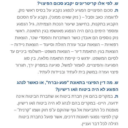
ש. לפי אלו קריטריונים יקבע סכום הפיצוי?
ת.
סכום הפיצויים המגיע לנפגע נקבע על בסיס ראשי נזק,
לדוגמה: כאב וסבל – ( נזק שאינו ממוני), נקבע ע"פ הסכום
הקבוע בתקנות, בחישוב שיעור הנכות הצמיתה, גיל הנפגע
ומספר הימים בהם היה הנפגע מאושפז בגין התאונה. ראשי
נזק נוספים הם אובדן כושר השתכרות והפסדי שכר, הוצאות
רפואיות – הוצאות עבור עזרת הזולת וסיעוד – הוצאות ניידות –
הוצאות בגין התאמת דיור – הוצאות משפט –תשלומי ביניים עד
לסיום המשפט. יודגש כי קיימת התאמה מלאה, בין סוג
הפגיעה והפיצויים. לאמור למשל, פגיעה במפרק ירך, תגרור
פיצוי ועזרה במשק בית לעתיד ובניידות לעתיד.
ש. מה דין הפיצוי בתאונת "פגע-וברח", או כאשר לנהג
הפוגע לא היה ביטוח ו/או רישיון?
ת.
במקרים בהם אין חברת ביטוח או שחברת הביטוח אינה
ידועה, היינו- במקרים בהם לנהג לא היה ביטוח ו/או רישיון,
מופנות כל התביעות אל גוף שהוקם ע"פ חוק ושמו "קרנית" –
קרן לפיצוי נפגעי תאונות דרכים, אשר פועל כחברת ביטוח
רגילה לכל דבר ועניין.