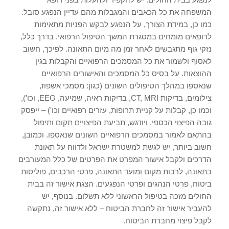
המשפחה את כל הכאבים והמגבלות מהם עדיין הנפגע סובל.
כמו כן, במידת הצורך, על הנפגע לבקש הפניות מתאימות
לרופאים מומחים במסגרת המשך הטיפול הרפואי. בדרך כלל,
נזקי גוף מתגבשים לאחר זמן מה מיום התאונה. לפיכך, חשוב
לאסוף ולשמור את כל המסמכים הרפואיים והקבלות בגין
ההוצאות. על בסיס כל המסמכים והאישורים הרפואיים
שנאספו במהלך הטיפולים השונים (כגון: מסמכי אשפוז,
צילומים, בדיקות CT, MRI, בדיקות ראיה, שמיעה, EEG, וכו'),
וכמו כן, קבלות על קניית תרופות, עזרים רפואיים וכו') – ייפסק
גובה הפיצוי הכספי. ויודגש, תביעת הפיצויים תקום ותיפול
בהתאם לאמור במסמכים הרפואיים השונים שנאספו. וכמובן,
חשוב ביותר, יש לגשת למשטרת ישראל ולדווח על תאונת
הדרכים ולקבל אישור המפרט את הפרטים של כלל המעורבים
בתאונה, לרבות מקום ומועד התאונה, פרטי הרכבים, פוליסות
ביטוח, פרטי הנהגים ופרטי הנפגעים. הצגת אישור זה בבית
החולים מזכה בטיפול הראשוני ללא תשלום. בנוסף, יש
להעביר אישור זה לחברת הביטוח – ללא אישור זה, נתקשה
לקבל פיצוי מחברת הביטוח.