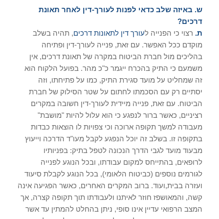
ש. באיזה שלב כדאי לפנות לעורך-דין לאחר תאונת
דרכים?
ת.
רצוי כי הפנייה ל
עורך דין לתאונות דרכים
, תהיה בשלב
מוקדם ככל האפשר. עם זאת, פנייה לעורך-דין ופתיחה
בהליכים מול חברת הביטוח במקרה של תאונת דרכים, אין
משמעם כי התיק בהכרח ייגמר כ"כ מהר. בפועל הלקוח הוא
זה שמחליט על מועד סגירת התיק, כמו על פתיחתו, וזה
יסתיים רק עם הסכמתו לחתום על שטר הסילוק של חברת
הביטוח. עם זאת, פנייה מיידית לעורך-דין חשובה במקרים
רציניים, כאשר ברור לנפגע כי הוא עלול להיות "מושבת"
מעבודה למשך תקופה ארוכה וכי צפויות לו הוצאות כבדות
בתקופה זו. בשלב זה יוכל הנפגע לקבל מעו"ד הדרכה וייעוץ
מבעוד מועד לגבי הדרך הנכונה לטפל בתיק: בפניותיו
לרופאים, בהתייחס למקום עבודתו, ובכל הנוגע לפנייה
לגורמים נוספים (כביטוח הלאומי), בכל הנוגע לקבלת סיעוד
ועזרה בבית,ועוד. ברוב המקרים האחרים, כאשר הפגיעה אינה
קשה, והמאושפז חוזר לאיתנו ולעבודתו תוך תקופה קצרה, אך
המצב הרפואי עדיין אינו סופי, ניתן בהחלט להמתין עד אשר