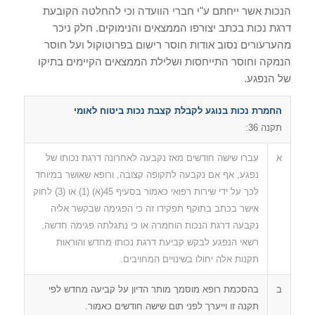
הנכות אשר ייחתם ע"י חברי הוועדה וכי להחלטה הקובעת
דרגת נכות בכתב יצורפו הממצאים והנימוקים. חלק ניכר
מהערעורים נסוב אודות חוסר רישום בפרוטוקול ועל חוסר
הנמקה וחוסר התייחסות ושלילת הממצאים הקיימים בתיקו
של הנפגע.
החמרת נכות בנוגע לקבלת קצבת נכות ביטוח לאומי
תקנה 36:
א
עברו שישה חודשים מאז נקבעה לאחרונה דרגת נכותו של
נפגע, אף אם נקבעה לתקופה קצובה, ורופא שאושר במיוחד
לכך על ידי שירות רפואי כאמור בסעיף 45(א) (1) או (3) לחוק
אישר בכתב בתוקף תפקידו זה כי הפגימה שבקשר אליה
נקבעה דרגת הנכות הוחמרה או כי נתגלתה פגימה חדשה,
רשאי הנפגע לבקש קביעת דרגת נכותו מחדש והוראות
תקנות אלה יחולו בשינויים המחויבים.
ב
בהסכמת רופא מוסמך מותר הדיון על קביעה מחדש לפי
תקנה זו וייערך לפני תום שישה חודשים כאמור.