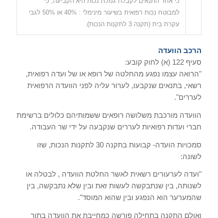
כי אחד התנאים לקבלת גמלת נכות היא הקביעה, כי
למבוטח נכות רפואית בשיעור מינימלי : 40% או 50% לגבי
עקרת בית (תקנה 3 לתקנות הנכות).
הרכב הוועדה
סעיף 122 (א) לחוק קובע:
"הרואה עצמו נפגע מהחלטה של רופא או של ועדה רפואית,
רשאי, בתנאים שנקבעו, לערור עליה לפני הוועדה הרפואית
לעררים".
הוועדה מורכבת משלושה רופאים ששמותיהם כלולים ברשימת
חברי ועדות רפואיות לעררים שנקבעה על ידי שר העבודה.
סמכויות הועדה- קבועות בתקנה 30 לתקנות הנכות, שזו
לשונה:
"ועדה לערעורים רשאית לאשר החלטת הוועדה , לבטלה או
לשנותה, בין שנתבקשה לעשות זאת ובין שלא נתבקשה, בין
שהמערער הוא הנפגע ובין שהוא המוסד".
ואולם התקנה בתחילה פורשה כמחייבת את הוועדה בתור