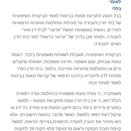
לאומי
כללי
בכל הנוגע לתביעת זכאות בביטוח לאומי הביקורת השיפוטית
של בתי הדין לעבודה על פעילות והחלטות הוועדות הרפואיות
לעררים, נעשית באמצעות הגשת "ערעור" לבית דין אזורי
לעבודה, ולאחר מכן בדרך של "ערעור ברשות" לפני בית הדין
הארצי לעבודה.
הביקורת השיפוטית, מוגבלת לשאלות משפטיות בלבד, דוגמת
טעות שבחוק, פגם משפטי, חריגה מסמכות, הפעלת שיקולים
זרים או התעלמות מהוראה מחייבת. כלומר, בית הדין נעדר
סמכות לדון ולהכריע בהיבט הרפואי של קביעת זכאות בביטוח
לאומי לאחוזי נכות.
משנתברר, כי נפלה טעות משפטית בהחלטת ועדה רפואית
הכלל הוא, כי אין בית הדין עצמו מתקן את הטעות – למעט
במקרים נדירים ביותר בהם תיקון הטעות אינו מחייב כל ידע או
שיקול דעת רפואי (למשל, כאשר מדובר בטעות חישובית)- אלא
הוא מחזיר את העניין לוועדה הרפואית,בצירוף הוראות, למשל
קיימת חובת הנמקה ורשום פרוטוקול מלא תקנה 24 לתקנות