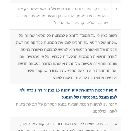
ג
הדיון בקביעת דרגת נכותו מחדש של הנפגע ייעשה רק אם
ההחמרה או הפגימה החדשה הן תוצאה מהפגיעה בעבודה
שבקשר אליה נקבעה דרגת הנכות".
חשוב לציין כי על המוסד להמציא למבוטח כל מסמך שהונח על
שולחנו של הרופא עת החליט לזמן את המבוטח לבדיקה מחודשת.
תכליתו של האישור הרפואי היא לשמש למבוטח כאשרת כניסה.
לועדה הרפואית הסמכות הבלעדית לקבוע, על פי ממצאיה, אם
אומנם הוחמרה פגיעות של הנכה או שמא מדובר בפגיעה חדשה,
ואם ההחמרה היא תוצאה מהפגיעה בעבודה שבקשר אליה
נקבעים אחוזי נכות לזכאות בביטוח לאומי.
תוספת לנכות הרפואית ע"פ תקנה 15 בגין ירידה ניכרת ולא
לזמן מוגבל בהכנסותיו של הנפגע
תקנה 15 לתקנות הנכות קובעת בנוגע למקרים של תביעת ביטוח
לאומי, כדלקמן:
א
הוועדה רשאית לקבוע דרגת נכות יציבה, קטנה או גדולה,
מחצית מזו שנקבעה לצד המבחנים , או מזו שנקבעה מכוח