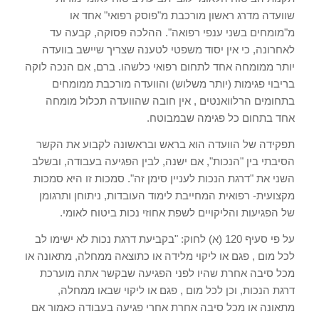
שוועדה מדרג ראשון מורכבת מ"פוסק רפואי" אחד או
מ"מומחים בשני ענפי רפואה". ההלכה פסוקה, קבעה עד
לאחרונה, כי אין יסוד משפטי לטענה שצריך שיישב בוועדה
יותר ממומחה אחד לתחום רפואי כלשהו. ברם, אם הנכה לוקה
בריבוי פגימות (יותר משלוש) והוועדה מורכבת ממומחים
בתחומים הרלוואנטים , אין חובה שהוועדה תכלול מומחה
אחד בתחום כל פגימה שבמבוטח.
תפקידה של הוועדה הוא בראש ובראשונה לקבוע את הקשר
הסיבתי בין "הנכות", אם ישנה, לבין הפגיעה בעבודה, ובשלב
השני את "דרגת הנכות לעניין סימן זה". סמכות זו היא סמכות
מקצועית- רפואית המחייבת לימוד העובדות, ניתוחן ותרגומן
של הפגיעות והליקויים לשפת אחוזי נכות ביטוח לאומי.
על פי סעיף 120 (א) לחוק: "בקביעת דרגת נכות לא ישימו לב
לכל מום , פגם או ליקוי מלידה או כתוצאה ממחלה, מתאונה או
מכל סיבה אחרת שהיו לפני הפגיעה שבקשר אתה מוערכת
דרגת הנכות, וכן לכל מום , פגם או ליקוי שבאו ממחלה,
מתאונה או מכל סיבה אחרת אחרי פגיעה בעבודה כאמור אם