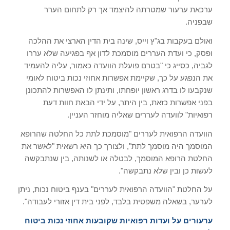
ערכאת ערעור שמטרתה להיצמד אך רק לתחום הערר
שבפניה.
ואולם בעקבות בג"ץ וייס, שינה בית הדין הארצי את ההלכה
ופסק, כי ועדת העררים מוסמכת לדון אף בפגיעה שלא עררו
לגביה, כסייג כי "בטרם פועלת הוועדה כאמור, עליה להעמיד
את הנפגע על כך, שקיימת אפשרות אחוזי נכות ביטוח לאומי
שנקבעו לו בדרג ראשון יופחתו, ותינתן לו האפשרות להתכונן
בפני אפשרות כזאת, בין היתר, על ידי הבאת חוות דעת
רפואיות" לוועדה לעררים שאליה מוחזר העניין.
הוועדה הרפואית לעררים "מוסמכת לתת כל החלטה שהרופא
המוסמך היה מוסמך לתת", ולצורך כך היא רשאית "לאשר את
החלטת הרופא המוסמך, לבטלה או לשנותה, בין שנתבקשה
לעשות כן ובין שלא נתבקשה".
על החלטת "הוועדה הרפואית לעררים" בענף ביטוח נכות, ניתן
לערער, בשאלה משפטית בלבד, לפני בית דין אזורי לעבודה".
ערעורים על ועדות רפואיות שקובעות אחוזי נכות ביטוח