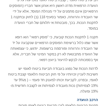
הוועדה הרפואית מדרג ראשון היא אורגן אשר חבריו (הפוסקים
הרפואיים) אינם מתמנים על ידי מנהלת המוסד, אלא על ידי
שר העבודה והרווחה, כאמור בסעיף 118 (ב) לחוק ובתקנה 1
לתקנות הנכות. בכך, מובטחת אי תלותם של חברי הוועדה
במוסד.
תקנה 1 לתקנות הנכות קובעת, כי "פוסק רפואי" הוא רופא
אשר שמו כלול ברשימת הפוסקים הרפואיים שנקבעה על יד
שר העבודה והרווחה ופורסמה ברשומות. יודגש, כי עצמאותה
של הוועדה מתבטאת לא רק במקור המינוי של חבריה, אלא
אף בסמכותה לבקש להיעזר ביועץ רפואי.
לדרגת הנכות של נפגע בעבודה תביעת ביטוח לאומי יש
חשיבות לעניין זכויותיו על פי חוק הביטוח הלאומי קצבת ביטוח
לאומי, ובפרט, לקביעת זכותו למענק חד פעמי – ( מ9% עד
19% לצמיתות) נכות מעבודה לצמיתות או לקצבה חודשית מ-
19% ומעלה.
הרכב הוועדה
תקנות הביטוח הלאומי לגבי תביעת ביטוח לאומי מורות