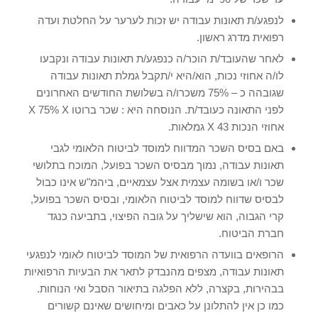
לנפגע/ת תאונות עבודה יש זכות לערער על החלטת ועדה
רפואית מדרג ראשון.
לאחר שהעובד/ת הוכר/ה כנפגע/ת תאונות עבודה ונקבעו
לו/ה אחוזי נכות, הוא/היא י/תקבל גמלת תאונות עבודה
שגובהה כ – 75% משכרו/ה בשלושת החודשים האחרונים
לפני התאונה כעובד/ת. הנוסחה היא : שכר ברוטו X 75% X
אחוזי הנכות X 43 גמלאות.
באם בסיס השכר המדווח למוסד לביטוח הלאומי לגבי
תאונות עבודה, נמוך מבסיס השכר בפועל, המוכח בתלושי
שכר ו/או בשומה עצמית אצל עצמאיים, ביהמ"ש אינו כבול
לבסיס שדווח למוסד לביטוח הלאומי, ובסיס השכר בפועל,
קרי הגבוה, הוא שישליך על גובה הפיצוי, בתביעה כנגד
חברת הביטוח.
הרופאים בוועדה הרפואית של המוסד לביטוח לאומי לנפגעי
תאונות עבודה, מצפים מהנבדק לתאר את הבעיות הרפואיות
בבהירות, בקצרה, ללא הפלגה בתיאור הסבל ואי הנוחות.
כמו כן אין להתלונן על כאבים ומיחושים שאינם קשורים