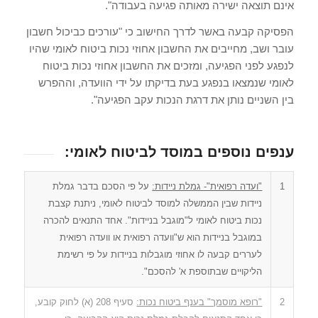
אינם תוצאה ישירה מאותה פגיעה בעבודה".
הפסיקה קבעה באשר לדרך החישוב כי "עורכים כביכול חשבון
עובר ושב, מחייבים את החשבון אחוזי נכות ביטוח לאומי שהיו
לנפגע לפני הפגיעה, ומזכים את החשבון אחוזי נכות ביטוח
לאומי שנמצאו בנפגע בעת בדיקתו על ידי הוועדה, וההפרש
בין השניים נותן את דרגת הנכות עקב הפגיעה".
ענפים נוספים במוסד לביטוח לאומי:
1
"ועדה רפואית"- גמלת ניידות:
על פי הסכם בדבר גמלת
ניידות שבין הממשלה למוסד לביטוח לאומי, ניתנת קצבת
נכות ביטוח לאומי ל"מוגבל בניידות". אחד התנאים להכרה
במוגבל בניידות הוא ש"וועדה רפואית או וועדה רפואית
לעררים קבעה לו אחוזי מוגבלות בניידות על פי רשימת
הליקויים שבתוספת א' להסכם".
2
"רופא מוסמך" בענף ביטוח נכות:
סעיף 208 (א) לחוק קובע,