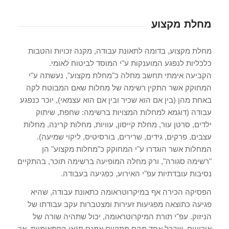
מחלת מקצוע
מחלת מקצוע, בדומה לתאונת עבודה, מקנה זכויות והטבות
כלכליות לנפגע המוענקות ע"י המוסד לביטוח לאומי.
הקביעה אימתי תחשב מחלה כ"מחלת מקצוע", נעשתה ע"י
המחוקק אשר התקין רשימה של מחלות שאם המבוטח לקה
באחת מהן (בין אם הוא שכיר ובין אם הוא עצמאי), יוכר כנפגע
עבודה (דוגמא למחלות המצויות ברשימה: שחפת, שיתוק
ילדים, סרטן עור, מחלת קייסון, עוויות, מחלות קרינה, מחלות
עצבים, פרקים, גידים, שרירים, בורסיטיס, ליקוי שמיעה).
המחלות אשר הוגדרו ע"י המחוקק כ"מחלות מקצוע" הן
"רשימה סגורה", ורק מחלה המופיעה ברשימה תוכר, בהתקיים
נסיבות עובדתיות עפ"י האירוע, כפגיעה בעבודה.
הפסיקה הכירה אף במיקרוטראומה כתאונת עבודה, שהיא
פגיעה כתוצאה מפגיעות זעירות ומצטברות עקב עבודתו של
הניזוק. עפ"י תורת המיקרוטראומה, יכול שתהיה שורה של
אירועים, שבכל אחד מהם מתקיים אמנם תנאי הפתאומיות, אך