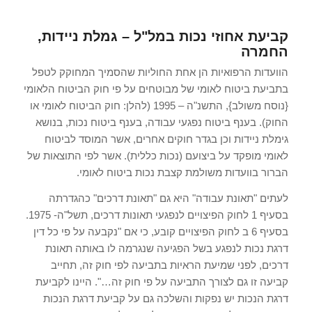
קביעת אחוזי נכות במל"ל – גמלת ניידות,
החמרה
הוועדות הרפואיות הן אחת החוליות שהסמיך המחוקק לטפל
בתביעת ביטוח לאומי של מבוטחים על פי חוק הביטוח הלאומי
{נוסח משולב}, התשנ"ה – 1995 (להלן: חוק הביטוח לאומי או
החוק). בענף ביטוח נפגעי עבודה, בענף ביטוח נכות, בנושא
גימלת ניידות וכן בגדר חוקים אחרים, אשר המוסד לביטוח
לאומי מופקד על ביצועם (נכות כללית). אשר לפי התוצאות של
הברור בוועדות משולמת קצבת נכות ביטוח לאומי.
לעתים "תאונת עבודה" היא גם "תאונת דרכים" כהגדרתה
בסעיף 1 לחוק הפיצויים לנפגעי תאונות דרכים, תשל"ה- 1975.
בסעיף 6 ב לחוק הפיצויים קובע, כי אם "נקבעה על פי כל דין
דרגת נכות לנפגע בשל הפגיעה שנגרמה לו באותה תאונת
דרכים, לפני שמיעת הראיות בתביעה לפי חוק זה, תחייב
קביעה זו גם לצורך התביעה על פי חוק זה…". היינו לקביעת
דרגת הנכות יש נפקות והשלכה גם על קביעת דרגת הנכות