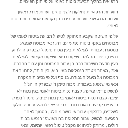
הרפואית בהליך תביעת ביטוח לאומי על פי חוק הפיצויים.
הוועדות הרפואיות נחלקות לשני סוגים :ועדות מדרג ראשון
וועדות מדרג שני- וועדות עררים בהן נקבעות אחוזי נכות ביטוח
לאומי.
על פי השיטה שקבע המחוקק לטיפול תביעת ביטוח לאומי של
מבוטחים בענף ביטוח נפגעי עבודה, זכאי מבוטח שנפגע
במסגרת עבודתו לגמלאות בעין מכוח סימן ג' שבפרק ה' לחוק.
דהיינו, ריפוי, החלמה, שיקום רפואי ושיקום מקצועי. לגמלאות
בעין נודעת חשיבות רבה הן עבור המבוטח והן עבור החברה.
זאת , מאחר מטרת הגמלאות בעין היא, בין היתר, להחזיר את
המבוטח אל מעגל העבודה. בנוסף ועל פי נסיבות המקרה
זכאי מי שנפגע בעבודה, מכוח סימן ד' שבפרק ה' הנ"ל
לתשלום דמי פגיעה, קצבת נכות ביטוח לאומי בגין נכות לא
יציבה קצבת נכות ביטוח לאומי בגין נכות יציבה. סימן ו' בפרק
ה' עניינו קביעת דרגות נכות. דרכי הפיצוי לנפגע עבודה חולקו
לשלבים, כדלקמן: עבור אי כושר מוחלט, בסמוך לאחר
הפגיעה, למשל, עבור התקופה בה מאושפז הנפגע בבית
חולים , מרותק לביתו או מקבל טיפול רפואי יומיומי, זכאי