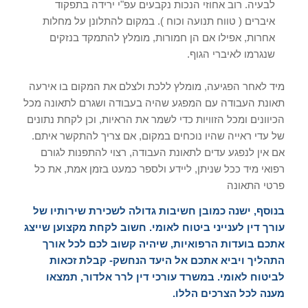
לבעיה. רוב אחוזי הנכות נקבעים עפ"י ירידה בתפקוד
איברים ( טווח תנועה וכוח ). במקום להתלונן על מחלות
אחרות, אפילו אם הן חמורות, מומלץ להתמקד בנזקים
שנגרמו לאיברי הגוף.
מיד לאחר הפגיעה, מומלץ ללכת ולצלם את המקום בו אירעה
תאונת העבודה עם המפגע שהיה בעבודה ושגרם לתאונה מכל
הכיוונים ומכל הזוויות כדי לשמר את הראיות, וכן לקחת נתונים
של עדי ראייה שהיו נוכחים במקום, אם צריך להתקשר איתם.
אם אין לנפגע עדים לתאונת העבודה, רצוי להתפנות לגורם
רפואי מיד ככל שניתן, ליידע ולספר כמעט בזמן אמת, את כל
פרטי התאונה
בנוסף, ישנה כמובן חשיבות גדולה לשכירת שירותיו של
עורך דין לענייני ביטוח לאומי. חשוב לקחת מקצוען שייצג
אתכם בועדות הרפואיות, שיהיה קשוב לכם לכל אורך
התהליך ויביא אתכם אל היעד הנחשק- קבלת זכאות
לביטוח לאומי. במשרד עורכי דין לרר אלדור, תמצאו
מענה לכל הצרכים הללו.