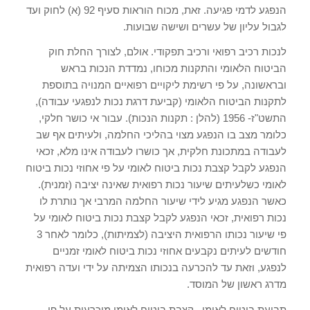
הנפגע לדמי פגיעה. זאת, מכוח הוראות סעיף 92 (א) לחוק ועד
לגבול עליון של עשרים ושישה שבועות.
לנכות רכיב רפואי ורכיב תפקודי. אולם, לצורך החלת חוק
הביטוח הלאומי והתקנות מכוחו, נמדדת הנכות בראש
ובראשונה, על פי רשימת ליקויים רפואיים המנויה בתוספת
לתקנות הביטוח הלאומי (קביעת דרגת נכות לנפגעי עבודה),
התשט"ז- 1956 (להלן : תקנות הנכות). עבור אי כושר חלקי,
כלומר מצב בו הנפגע מצוי בהליכי החלמה, ולעיתים אף שב
לעבודה במתכונת חלקית, אך כושרו לעבודה אינו מלא, זכאי
הנפגע לקבל קצבת נכות ביטוח לאומי על פי אחוזי נכות ביטוח
לאומי כשלעיתים שיעור נכות רפואית שאינה יציבה (זמנית).
כאשר הנפגע מגיע לידי שיעור החלמה המרבי אך נותרת לו
נכות רפואית, זכאי הנפגע לקבל קצבת נכות ביטוח לאומי על
פי שיעור נכותו הרפואית היציבה (לצמיתות), כלומר לאחר 3
חודשים לעיתים נקבעים אחוזי נכות ביטוח לאומי זמניים
לנפגע, וזאת עד להכרעה בנכותו הצמיתה על ידי ועדה רפואית
מדרג ראשון של המוסד.
תביעת ביטוח לאומי , קצבת ביטוח לאומי מוכרעות על פי