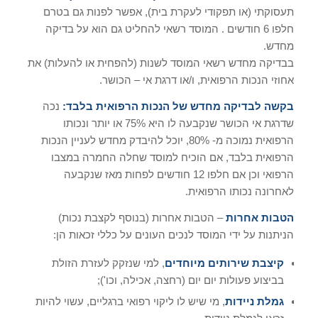
תעסוקתי (או תפקודי לעקרת בית), אפשר לפנות גם בטרם
חלפו 6 חודשים . המוסד רשאי להחליט גם הוא על בדיקה
מחדש.
בבדיקה מחדש רשאי המוסד לשנות (להפחית או להעלות) את
אחוזי הנכות הרפואית, ו/או דרגת אי – הכושר.
בקשה לבדיקה מחדש של הנכות הרפואית בלבד:
נכה
שדרגת אי הכושר שנקבעה לו היא 75% או יותר ונכותו
הרפואית נמוכה מ- 80%, יוכל להיבדק מחדש לעניין הנכות
הרפואית בלבד, אם הוכיח למוסד שחלה החמרה במצבו
הרפואי וכן אם חלפו 12 חודשים לפחות מאז שנקבעה
לאחרונה נכותו הרפואית.
הטבות אחרות
– הטבות אחרות (בנוסף לקצבת נכות)
הניתנות על ידי המוסד לנכים העונים על כללי זכאות הן:
קיצבת שירותים מיוחדים
, למי שנזקק לעזרת הזולת
בביצוע פעולות יום יום (רחצה, אכילה, וכו');
גמלת ניידות
, מי שיש לו ליקוי רפואי ברגליים, עשוי להיות