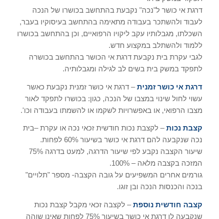
דרגת אי כושר ל"נכה" נקבעת בהתחשב בכושרו של הנכה
לעבוד ולהשתכר בעבודה מתאימה בהתחשב בעיסוקיו בעבר,
השכלתו, מגבלותיו עקב ליקויו הרפואיים, וכן בהתחשב בכושרו
ללמוד ולהשתלב במקצוע חדש.
לגבי עקרת בית נקבעת דרגת אי הכושר בהתחשב בכושרה
לתפקד במשק בית בשים לב לגילה ומגבלותיה.
דרגת אי כושר זמנית
– דרגת אי כושר זמנית נקבעת כאשר
עשוי לחול שינוי במצבו של הנכה, כגון: בכושרו לתפקד לאור
מצבו הרפואי, או באפשרויות לשקמו או להשמתו בעבודה וכו'.
קצבת נכות
– לקצבת נכות חודשית זכאי נכה או עקרת –בית
נכה שנקבעה להם דרגת אי כושר בשיעור 60% לפחות.
שיעור הקצבה נקבע לפי שיעור הדרגה, למעט בדרגה 75%
המזכה בקצבה מלאה – 100%.
גורמים אחרים המשפיעים על גובה הקצבה- מספר "תלויים"
בנכה והכנסות הנכה ובן זוגו.
קצבה חודשית נוספת
– לקצבה זכאי מקבל קצבת נכות
שנקבעה לו דרגת אי כושר בשיעור 75% לפחות שאינו שוהה