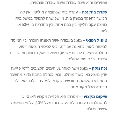
ושאירים והיא אינה עובדת ואינה עובדת עצמאית.
עקרת בית נכה
– עקרת בית שכתוצאה מ"ליקוי" אין לה
הכושר לתפקד במשק בית, או שכושרה לתפקד במשק בית
צומצם עקב הליקוי בין בבת אחת ובין בהדרגה ב- 50% או
ליותר.
טיפול רפואי
– נפגע בעבודה אשר תאונתו הוכרה ע"י המוסד
לביטוח לאומי כתאונת עבודה, זכאי לכיסוי הוצאות ריפוי,
החלמה ושיקום לרבות אשפוז, טיפול רפואי, תרופות ומכשירים
שניתנו ע"י קופות החולים.
נכה נזקק
– נפגע אשר לאחר 91 הימים הקצובים לדמי פגיעה
עדין נמצא באי כושר מוחלט, זכאי לגמלה בגובה 75% מהשכר
הממוצע בשלושת החודשים שקדמו לפגיעה ובלבד שאין לו
הכנסה מכל מקור אחר.
שיקום מקצועי
– מטרתו היא הקניית מקצוע ו/או סיוע
להשתלבות בעבודה לנפגע שנכותו מעל 10%, על פי התאמה
אישית ויכולת.