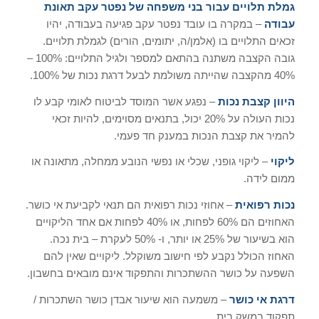
גמלת תלויים עבור בני משפחה של נפטר עקב תאונת
עבודה
– במקרה בו עובד נפטר עקב פגיעה בעבודה, יהיו
זכאים התלויים בו (אלמן/ה, יתומים, הורים) לגמלת תלויים.
גובה הקצבה משתנה בהתאם למספר ולגיל התלויים: 100% –
40% מהקצבה שהייתה משולמת לבעל דרגת נכות של 100%.
היוון קצבת נכות
– נפגע אשר המוסד לביטוח לאומי קבע לו
נכות העולה על 20% יכול, בתנאים מסוימים, להיות זכאי
להמיר את קצבת הנכות במענק חד פעמי.
ליקוי
– ליקוי גופני, שכלי או נפשי הנובע ממחלה, מתאונה או
ממום לידה.
נכות רפואית
– אחוזי נכות רפואית הם תנאי לקביעת אי כושר.
האחוזים הם 60% לפחות, או 40% לפחות אם אחד הליקויים
הוא בשיעור של 25% או יותר, ו- 50% לעקרת – בית נכה.
האחוז הכולל נקבע לפי חישוב משוקלל. ליקויים שאין להם
השפעה על כושר ההשתכרות והתפקוד אינם מובאים בחשבון.
דרגת אי כושר
– משמעה הוא שיעור אבדן כושר השתכרות /
תפקוד במשק בית.