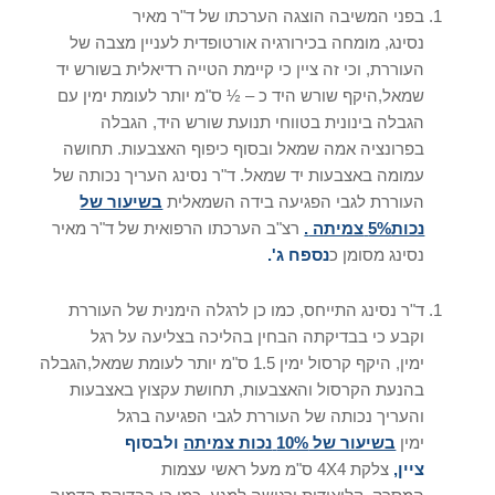
בפני המשיבה הוצגה הערכתו של ד"ר מאיר
נסינג, מומחה בכירורגיה אורטופדית לעניין מצבה של
העוררת, וכי זה ציין כי קיימת הטייה רדיאלית בשורש יד
שמאל,היקף שורש היד כ – ½ ס"מ יותר לעומת ימין עם
הגבלה בינונית בטווחי תנועת שורש היד, הגבלה
בפרונציה אמה שמאל ובסוף כיפוף האצבעות. תחושה
עמומה באצבעות יד שמאל. ד"ר נסינג העריך נכותה של
העוררת לגבי הפגיעה בידה השמאלית
בשיעור של
נכות
5%
צמיתה
.
רצ"ב הערכתו הרפואית של ד"ר מאיר
נסינג מסומן כ
נספח ג
'.
ד"ר נסינג התייחס, כמו כן לרגלה הימנית של העוררת
וקבע כי בבדיקתה הבחין בהליכה בצליעה על רגל
ימין, היקף קרסול ימין 1.5 ס"מ יותר לעומת שמאל,הגבלה
בהנעת הקרסול והאצבעות, תחושת עקצוץ באצבעות
והעריך נכותה של העוררת לגבי הפגיעה ברגל
ימין
בשיעור של
10%
נכות צמיתה
ולבסוף
ציין
,
צלקת 4X4 ס"מ מעל ראשי עצמות