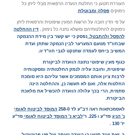
העוררת תטען כי החלטת הועדה הרפואית מבלי ליתן כל
נימוקים
פסלה ומבוטלת
.
על פי הדין חובה על הרשות המעין שיפוטית והרפואית ליתן
נימוקים להחלטותיהם ומשלא נתנה כל נימוק ,
דין ההחלטה
להפסל ולהתבטל
.
נפסק כי יש קשר בין מידת ההנמקה
שבחוו
"
ד מטעם המערער לבין הנמקה שתתן ועדת
המשיב ביחס לעמדה שתנקט לגבי חוו
"
ד זו
.
כגוף מעין שיפוטי נתונה הוועדה לביקורת
שיפוטית
,
וחובה עליה לנמק החלטותיה ומסקנותיה
לרבות ציון אותם המסמכים אשר עליהם היא סומכת
החלטות אלה
,
ואם לא תעשה כן
,
וההחלטה הינה
סתמית
,
הרי בכך עלולה הוועדה להכשיל את מלאכת
הביקורת
.
לאסמכתאות ראה דב
"
ע לד
258-0
המוסד לביטוח לאומי
נ
'
הניג
פד
"
ע ו
225.
ר
'
לביא נ
'
המוסד לביטוח לאומי
פד
"
ע
יז
' 130 .
ב
.
זאת ועוד תטען כי הועדה טעתה ועל פני פרוטוקול