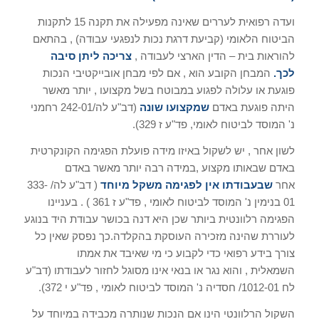
ועדה רפואית לעררים שאינה מפעילה את תקנה 15 לתקנות
הביטוח הלאומי (קביעת דרגת נכות לנפגעי עבודה) , בהתאם
להוראות בית – הדין הארצי לעבודה ,
צריכה ליתן סיבה
לכך
.
המבחן הקובע הוא , אם לפי מבחן אובייקטיבי הנכות
פוגעת או עלולה לפגוע במבוטח בשל מקצועו , יותר מאשר
היתה פוגעת באדם
שמקצועו שונה
(דב"ע לה/242-01 רחמני
נ' המוסד לביטוח לאומי, פד"ע ז 329).
לשון אחר , יש לשקול באיזו מידה פועלת הפגימה הקונקרטית
באדם שבאותו מקצוע ,במידה רבה יותר מאשר באדם
אחר
שבעבודתו אין לפגימה משקל מיוחד
( דב"ע לה/ 333-
01 בנימין נ' המוסד לביטוח לאומי , פד"ע ז 361 ) . בעניינו
הפגימה רלוונטית ביותר שכן היא דנה בכושר עבודת היד בנוגע
לעוררת שהינה מזכירה העוסקת בהקלדה.כך נפסק שאין כל
צורך בידע רפואי כדי לקבוע כי מי שאיבד את אמתו
השמאלית , והוא נגר או בנאי אינו מסוגל לחזור לעבודתו (דב"ע
לח 1012-01/ חסדיה נ' המוסד לביטוח לאומי , פד"ע י 372).
השקול הרלוונטי הינו אם הנכות שנותרה מכבידה במיוחד על