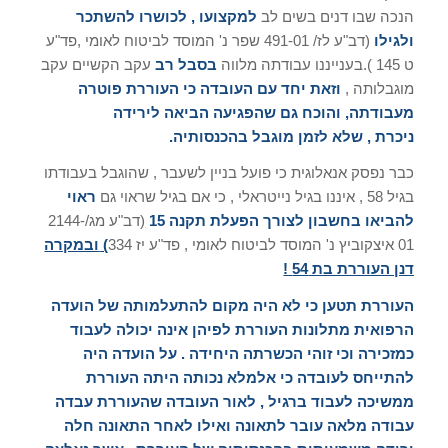
הנכה שבו דנים בשים לב
למקצועו
,
לכושרו להשתכר
ולגילו
(דב"ע לז/ 491-01 שפר נ' המוסד לביטוח לאומי ,פד"ע
ט 145 ).בענייננו עבודתה מלווה
בסבל רב
עקב הקשיים עקב
מוגבלותה ,
וזאת יחד עם העובדה כי העוררת פוטרה
מעבודתה
,
והוכח גם שהפגיעה הביאה לירידה
ניכרת
,
שלא לזמן מוגבל בהכנסותיה
.
כבר נפסק אנאלוגית כי פועל בניין לשעבר , שהוגבל בעבודתו
בגיל 58 , איננו בגיל נייטראלי , כי אם בגיל שראוי גם
ראוי
להביאו בחשבון לצורך הפעלת תקנה
15
(
דב"ע מג/2144-
01 איצקוביץ נ' המוסד לביטוח לאומי , פד"ע יז 334
)
ובמקרה
דנן העוררת בת
54 !
העוררת תטען כי לא היה מקום להתעלמותה של הועדה
הרפואית מתלונות העוררת לפיהן אינה יכולה לעבוד
כמזכירה וכי זוהי הכשרתה היחידה
.
על הועדה היה
להתייחס לעובדה כי אלמלא נכותה היתה העוררת
ממשיכה לעבוד ברגיל
,
לאור העובדה שהעוררת עבדה
עבודה מלאה עובר לתאונה ואילו לאחר התאונה חלה