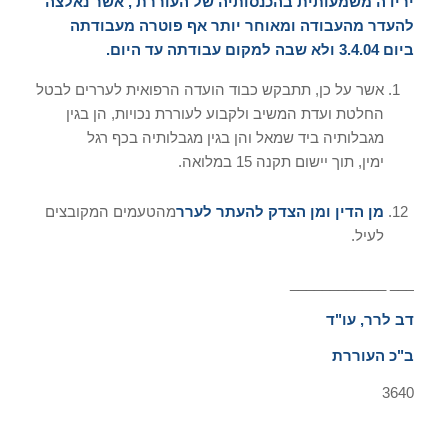
ירידה משמעותית בהכנסותיה של העוררת
,
אשר נאלצה
להעדר מהעבודה ומאוחר יותר אף פוטרה מעבודתה
ביום
3.4.04
ולא שבה למקום עבודתה עד היום
.
אשר על כן, תתבקש כבוד הועדה הרפואית לעררים לבטל
החלטת ועדת המשיב ולקבוע לעוררת נכויות, הן בגין
מגבלותיה ביד שמאל והן בגין מגבלותיה בכף רגל
ימין, תוך יישום תקנה 15 במלואה.
מן הדין ומן הצדק להעתר לערר
מהטעמים המקובצים
לעיל.
___ ____________
דב לרר
,
עו
"
ד
ב
"
כ העוררת
3640