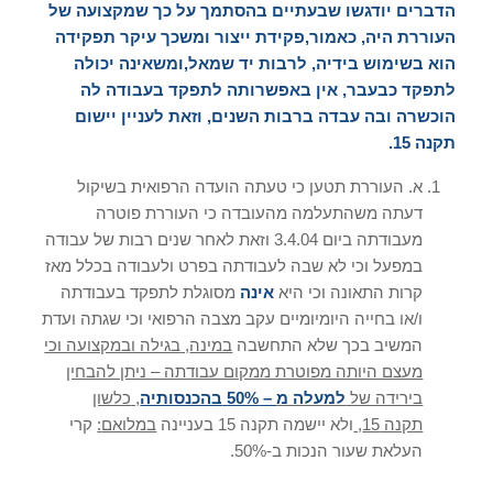
הדברים יודגשו שבעתיים בהסתמך על כך שמקצועה של
העוררת היה
,
כאמור
,
פקידת ייצור ומשכך עיקר תפקידה
הוא בשימוש בידיה
,
לרבות יד שמאל
,
ומשאינה יכולה
לתפקד כבעבר
,
אין באפשרותה לתפקד בעבודה לה
הוכשרה ובה עבדה ברבות השנים
,
וזאת לעניין יישום
תקנה
15.
א. העוררת תטען כי טעתה הועדה הרפואית בשיקול
דעתה משהתעלמה מהעובדה כי העוררת פוטרה
מעבודתה ביום 3.4.04 וזאת לאחר שנים רבות של עבודה
במפעל וכי לא שבה לעבודתה בפרט ולעבודה בכלל מאז
קרות התאונה וכי היא
אינה
מסוגלת לתפקד בעבודתה
ו/או בחייה היומיומיים עקב מצבה הרפואי וכי שגתה ועדת
המשיב בכך שלא התחשבה
במינה
,
בגילה ובמקצועה וכי
מעצם היותה מפוטרת ממקום עבודתה – ניתן להבחין
בירידה של
למעלה מ
– 50%
בהכנסותיה
,
כלשון
תקנה
15,
ולא יישמה תקנה 15 בעניינה
במלואם
:
קרי
העלאת שעור הנכות ב-50%.