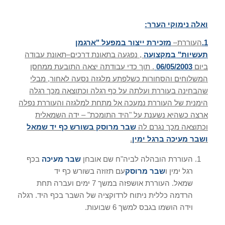
ואלה נימוקי הערר
:
1.
העוררת
–
מזכירת ייצור במפעל
"
ארגמן
תעשיות
"
במקצועה
,
נפגעה בתאונת דרכים
–
תאונת עבודה
ביום
06/05/2003
.
תוך כדי עבודתה יצאה התובעת ממחסן
המשלוחים והסחורות כשלפתע מלגזה נסעה לאחור
,
מבלי
שהבחינה בעוררת ועלתה על כף רגלה וכתוצאה מכך רגלה
הימנית של העוררת נמעכה אל מתחת למלגזה והעוררת נפלה
ארצה כשהיא נשענת על
"
היד התומכת
" –
ידה השמאלית
וכתוצאה מכך נגרם לה
שבר מרוסק בשורש כף יד שמאל
ושבר מעיכה ברגל ימין
.
העוררת הובהלה לביה"ח שם אובחן
שבר
מעיכה
בכף
רגל ימין ו
שבר
מרוסק
עם תזוזה בשורש כף יד
שמאל. העוררת אושפזה במשך 7 ימים ועברה תחת
הרדמה כללית ניתוח לרדוקציה של השבר בכף היד. רגלה
וידה הושמו בגבס למשך 6 שבועות.