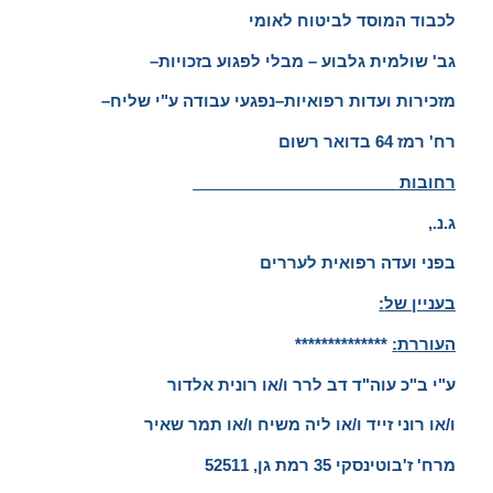
לכבוד המוסד לביטוח לאומי
גב
'
שולמית גלבוע
–
מבלי לפגוע בזכויות
–
מזכירות ועדות רפואיות
–
נפגעי עבודה ע
"
י שליח
–
רח
'
רמז
64
בדואר רשום
רחובות
_______________________
ג
.
נ
.,
בפני ועדה רפואית לעררים
בעניין של
:
העוררת
:
**************
ע
"
י ב
"
כ עוה
"
ד דב לרר ו
/
או רונית אלדור
ו
/
או רוני זייד ו
/
או ליה משיח ו
/
או תמר שאיר
מרח
'
ז
'
בוטינסקי
35
רמת גן
, 52511