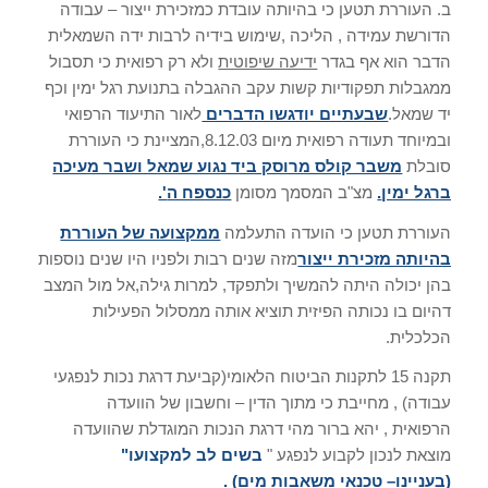
ב. העוררת תטען כי בהיותה עובדת כמזכירת ייצור – עבודה
הדורשת עמידה , הליכה ,שימוש בידיה לרבות ידה השמאלית
הדבר הוא אף בגדר
ידיעה שיפוטית
ולא רק רפואית כי תסבול
ממגבלות תפקודיות קשות עקב ההגבלה בתנועת רגל ימין וכף
יד שמאל.
שבעתיים יודגשו הדברים
לאור התיעוד הרפואי
ובמיוחד תעודה רפואית מיום 8.12.03,המציינת כי העוררת
סובלת
משבר קולס מרוסק ביד נגוע שמאל ושבר מעיכה
ברגל ימין
.
מצ"ב המסמך מסומן
כנספח ה
'.
העוררת תטען כי הועדה התעלמה
ממקצועה של העוררת
בהיותה מזכירת ייצור
מזה שנים רבות ולפניו היו שנים נוספות
בהן יכולה היתה להמשיך ולתפקד, למרות גילה,אל מול המצב
דהיום בו נכותה הפיזית תוציא אותה ממסלול הפעילות
הכלכלית.
תקנה 15 לתקנות הביטוח הלאומי(קביעת דרגת נכות לנפגעי
עבודה) , מחייבת כי מתוך הדין – וחשבון של הוועדה
הרפואית , יהא ברור מהי דרגת הנכות המוגדלת שהוועדה
מוצאת לנכון לקבוע לנפגע "
בשים לב למקצועו
"
(
בעניינו
–
טכנאי משאבות מים
) .