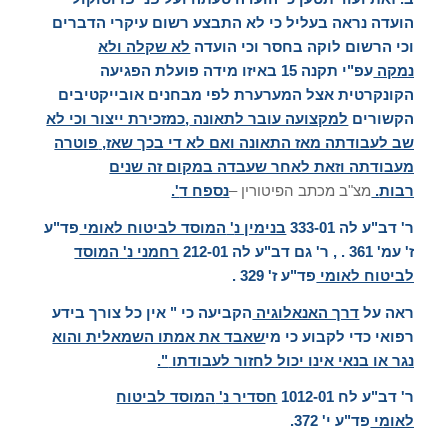
הועדה נראה בעליל כי לא התבצע רשום עיקרי הדברים
וכי הרשום לוקה בחסר וכי הועדה
לא שקלה ולא
נמקה
עפ
"
י תקנה
15
באיזו מידה פועלת הפגיעה
הקונקרטית אצל המערערת לפי מבחנים אובייקטיבים
הקשורים
למקצועה עובר לתאונה
,
כמזכירת ייצור וכי לא
שב לעבודתה מאז התאונה ואם לא די בכך שאז
,
פוטרה
מעבודתה וזאת לאחר שעבדה במקום זה שנים
רבות
.
מצ"ב מכתב הפיטורין –
נספח ד
'.
ר
'
דב
"
ע לה
333-01
בנימין נ
'
המוסד לביטוח לאומי
פד
"
ע
ז
'
עמ
' 361 . ,
ר
'
גם דב
"
ע לה
212-01
רחמני נ
'
המוסד
לביטוח לאומי
פד
"
ע ז
' 329 .
ראה על
דרך האנאלוגיה
הקביעה כי
"
אין כל צורך בידע
רפואי כדי לקבוע כי מי
שאבד את אמתו השמאלית והוא
נגר או בנאי אינו יכול לחזור לעבודתו
".
ר
'
דב
"
ע לח
1012-01
חסדיר נ
'
המוסד לביטוח
לאומי
פד
"
ע י
' 372.