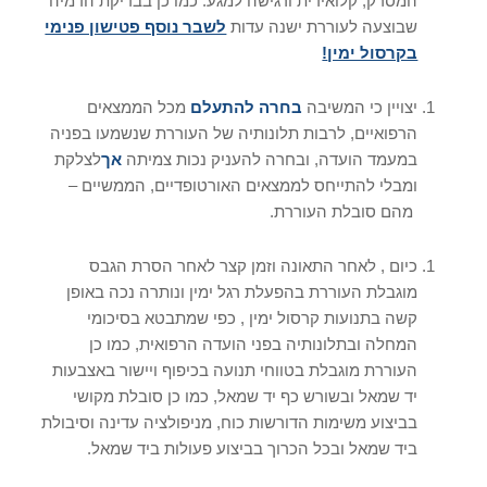
המסרק, קלואידית ורגישה למגע. כמו כן בבדיקת הדמיה
שבוצעה לעוררת ישנה עדות
לשבר נוסף פטישון פנימי
בקרסול ימין
!
יצויין כי המשיבה
בחרה להתעלם
מכל הממצאים
הרפואיים, לרבות תלונותיה של העוררת שנשמעו בפניה
במעמד הועדה, ובחרה להעניק נכות צמיתה
אך
לצלקת
ומבלי להתייחס לממצאים האורטופדיים, הממשיים –
מהם סובלת העוררת.
כיום , לאחר התאונה וזמן קצר לאחר הסרת הגבס
מוגבלת העוררת בהפעלת רגל ימין ונותרה נכה באופן
קשה בתנועות קרסול ימין , כפי שמתבטא בסיכומי
המחלה ובתלונותיה בפני הועדה הרפואית, כמו כן
העוררת מוגבלת בטווחי תנועה בכיפוף ויישור באצבעות
יד שמאל ובשורש כף יד שמאל, כמו כן סובלת מקושי
בביצוע משימות הדורשות כוח, מניפולציה עדינה וסיבולת
ביד שמאל ובכל הכרוך בביצוע פעולות ביד שמאל.