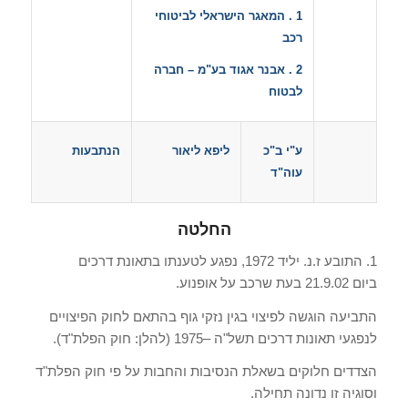
1 .
המאגר הישראלי לביטוחי
רכב
2 .
אבנר אגוד בע
"
מ
–
חברה
לבטוח
ע
"
י ב
"
כ
ליפא ליאור
הנתבעות
עוה
"
ד
החלטה
1.
התובע ז.נ. יליד
1972,
נפגע לטענתו בתאונת דרכים
ביום
21.9.02
בעת שרכב על אופנוע
.
התביעה הוגשה לפיצוי בגין נזקי גוף בהתאם לחוק הפיצויים
לנפגעי תאונות דרכים תשל
"
ה –
1975 (
להלן
:
חוק הפלת
"
ד
).
הצדדים חלוקים בשאלת הנסיבות והחבות על פי חוק הפלת
"
ד
וסוגיה זו נדונה תחילה
.