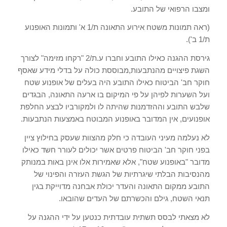
ומצבו הרפואי של התובע
.
(
ראה תמונות משטח אירוע התאונה ת
/1
א
'
ותמונות האופנוע
ת
/1
ב
').
גירסת ההגנה כאילו התובע וחברו ע
.
ת
/2 "
רקחו מזימה
"
לצורך
השגת פיצויים מהנתבעות
,
מבוססת כולה על בדלי מידע שאסף
חוקר חב
'
הביטוח כאילו התובע היה בעלים של אופנוע שטח
ועל השערות לפיהן על פי המיקום בו ארעה התאונה
,
הבגדים
שלבש התובע וההזדמנות שהיתה לו ולמקורביו לבצע החלפת
אופנועים
,
אין המדובר באופנוע המבוטח באמצעות הנתבעות
.
לא נעלמה מעיני העובדה כי חלק מהצוות שעסק בחילוץ ציין
בפני חוקר חב
'
הביטוח פרטים אשר יכולים לעורר חשד כאילו
מדובר
"
באופנוע שטח
",
אלא שאמירות אלו אינן באות במנותק
מהנסיבות הבלתי שיגרתיות של הגשת העזרה והפינוי של
התובע ממקום התאונה והעדר יכולת אבחנה מדוייקת בגין
תנאי השטח
,
גילם והכשרתם של העדים שהובאו
.
לא מצאתי לבסס תשתית עובדתית כנטען על ידי ההגנה על