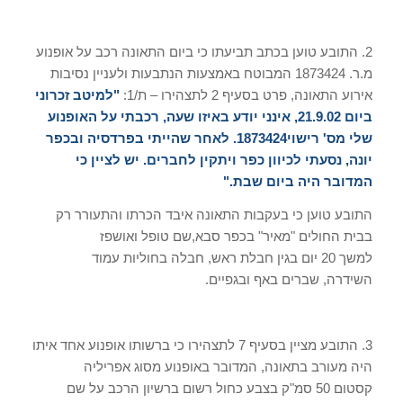
2.
התובע טוען בכתב תביעתו כי ביום התאונה רכב על אופנוע
מ
.
ר
. 1873424
המבוטח באמצעות הנתבעות ולעניין נסיבות
אירוע התאונה
,
פרט בסעיף
2
לתצהירו – ת
/1:
"
למיטב זכרוני
ביום
21.9.02,
אינני יודע באיזו שעה
,
רכבתי על האופנוע
שלי מס
'
רישוי
1873424.
לאחר שהייתי בפרדסיה ובכפר
יונה
,
נסעתי לכיוון כפר ויתקין לחברים
.
יש לציין כי
המדובר היה ביום שבת
."
התובע טוען כי בעקבות התאונה איבד הכרתו והתעורר רק
בבית החולים
"
מאיר
"
בכפר סבא
,
שם טופל ואושפז
למשך
20
יום בגין חבלת ראש
,
חבלה בחוליות עמוד
השידרה
,
שברים באף ובגפיים
.
3.
התובע מציין בסעיף
7
לתצהירו כי ברשותו אופנוע אחד איתו
היה מעורב בתאונה
,
המדובר באופנוע מסוג אפריליה
קסטום
50
סמ
"
ק בצבע כחול רשום ברשיון הרכב על שם