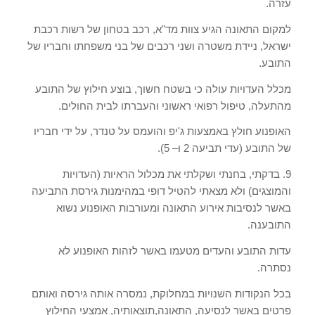
עזרה
.
למקום התאונה הגיע צוות מד
"
א
,
רכב בטחון של רשות רכבת
ישראל
,
ניידת משטרה ושני רכבים של בני משפחתו וחבריו של
התובע
.
מכלל העדויות עולה כי בשטח חשוך
,
בוצע חילוץ של התובע
מהתעלה
,
טיפול רפואי ראשוני והעברתו לבית החולים
.
האופנוע חולץ באמצעות ג
'
יפ והועמס על טנדר
,
על ידי חבריו
של התובע
(
עדי תביעה
2
ו
– 5).
9.
בדקתי
,
בחנתי ושקלתי את מכלול הראיות
(
העדויות
והמוצגים
)
ולא מצאתי להטיל דופי במהימנות גירסת התביעה
באשר לנסיבות אירוע התאונה ומעורבות האופנוע נשוא
התובענה
.
עדות התובע והעדים מטעמו באשר לזהות האופנוע לא
נסתרה
.
בכל הנקודות השנויות במחלוקת
,
נמסרה אותה גירסה ואותם
פרטים באשר לנסיעה
,
התאונה
,
תוצאותיה
,
אמצעי החילוץ