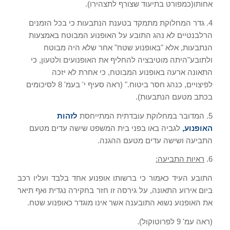
אחותו
(
כמפורט בתיעוד שצורף לתצהירו
).
4.
גדר המחלוקת מתמקד בטענת הנתבעות כי בכל הזמנים
הרלבנטיים לא נהג התובע על האופנוע המבוטח באמצעות
הנתבעות
,
אלא
"
באופנוע שטח
"
אחר שלא היה מבוטח
ולתובע
"
היתה מוטיבציה להחליף את האופנועים ולטעון
,
כי
התאונה ארעה באופנוע המבוטח
,
כי אחרת לא יזכה
לפיצויים
,
כנהג חסר ביטוח
." (
ראה סעיף י
'
בעמ
' 8
לסיכומים
בכתב מטעם הנתבעות
).
5.
המדובר במחלוקת עובדתית המתייחסת
לזהות
האופנוע
,
לגביה באו בפני בית המשפט שישה עדים מטעם
התביעה ושישה עדים מטעם ההגנה
.
6.
ראיות התביעה
:
התובע העיד כאמור כי ברשותו אופנוע אחד בלבד ועליו רכב
ביום אירוע התאונה
,
על גירסה זו חזר בחקירה נגדית ואף תיאר
את האופנוע נשוא התובענה אשר אינו מוגדר כאופנוע שטח
.
(
ראה עמ
' 9
לפרוטוקול
).