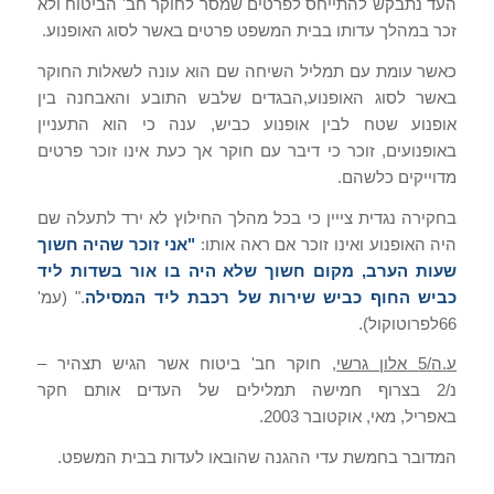
העד נתבקש להתייחס לפרטים שמסר לחוקר חב
'
הביטוח
ולא
זכר במהלך עדותו בבית המשפט פרטים באשר לסוג האופנוע
.
כאשר עומת עם תמליל השיחה שם הוא עונה לשאלות החוקר
באשר לסוג האופנוע
,
הבגדים שלבש התובע והאבחנה בין
אופנוע שטח לבין אופנוע כביש
,
ענה כי הוא התעניין
באופנועים
,
זוכר כי דיבר עם חוקר אך כעת אינו זוכר פרטים
מדוייקים כלשהם
.
בחקירה נגדית צייין כי בכל מהלך החילוץ לא ירד לתעלה שם
היה האופנוע ואינו זוכר אם ראה אותו
:
"
אני זוכר שהיה חשוך
שעות הערב
,
מקום חשוך שלא היה בו אור בשדות ליד
כביש החוף כביש שירות של רכבת ליד המסילה
."
(
עמ
'
66
לפרוטוקול
).
ע
.
ה
/5
אלון גרשי
,
חוקר חב
'
ביטוח אשר הגיש תצהיר –
נ
/2
בצרוף חמישה תמלילים של העדים אותם חקר
באפריל
,
מאי
,
אוקטובר
2003.
המדובר בחמשת עדי ההגנה שהובאו לעדות בבית המשפט
.