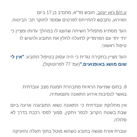
ע
.
ה
/6
ג
'
אן יעקב
,
חובש מד
"
א
,
מתנדב בן
17
ביום
האירוע
,
נתבקש להתייחס לפרטים שמסר לחוקר חב
'
הביטוח
.
העד מסתייג מתמליל השיחה שהוצג לו במהלך עדותו ומציין כי
ירד יחד עם הפרמדיק לתעלה לחלץ את התובע ולהגיש לו
טיפול ראשוני
.
העד מציין בחקירה נגדית כי היה עסוק בטיפול התובע
:
"
אין לי
שום מושג באופנועים
."
(
עמ
' 77
לפרוטוקול
).
8.
בתום שמיעת הראיות מתבהרת תמונת מצב עובדתית
באשר לנסיבות אירוע התאונה ותוצאותיה
.
אין מחלוקת עובדתית כי התאונה נשוא התובענה ארעה ביום
שבת בשטח הקרוב לכפר ויתקין
,
סמוך לפסי רכבת בדרך לא
סלולה
.
עוברת אורח פגשה בתובע כשהוא מוטל בתוך תעלה והזעיקה