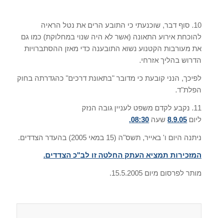
10.
סוף דבר
,
שוכנעתי כי התובע הרים את נטל הראיה
להוכחת אירוע התאונה
(
אשר לא היה שנוי במחלוקת
)
כמו גם
את מעורבות הקטנוע נשוא התובענה כדי מאזן ההסתברויות
הדרוש בהליך אזרחי
.
לפיכך
,
הנני קובעת כי מדובר
"
בתאונת דרכים
"
כהגדרתה בחוק
הפלת
"
ד
.
11.
נקבע לקדם משפט לעניין גובה הנזק
ליום
8.9.05
שעה
08:30.
ניתנה היום ו
'
באייר
,
תשס
"
ה
(15
במאי
2005)
בהעדר הצדדים
.
המזכירות תמציא העתק החלטה זו לב
"
כ הצדדים
.
מותר לפרסום מיום
15.5.2005.