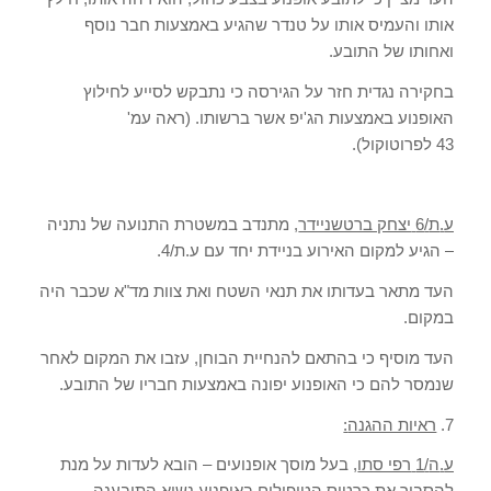
אותו והעמיס אותו על טנדר שהגיע באמצעות חבר נוסף
ואחותו של התובע
.
בחקירה נגדית חזר על הגירסה כי נתבקש לסייע לחילוץ
האופנוע באמצעות הג
'
יפ אשר ברשותו
. (
ראה עמ
'
43
לפרוטוקול
).
ע
.
ת
/6
יצחק ברטשניידר
,
מתנדב במשטרת התנועה של נתניה
– הגיע למקום האירוע בניידת יחד עם ע
.
ת
/4.
העד מתאר בעדותו את תנאי השטח ואת צוות מד
"
א שכבר היה
במקום
.
העד מוסיף כי בהתאם להנחיית הבוחן
,
עזבו את המקום לאחר
שנמסר להם כי האופנוע יפונה באמצעות חבריו של התובע
.
7.
ראיות ההגנה
:
ע
.
ה
/1
רפי סתו
,
בעל מוסך אופנועים – הובא לעדות על מנת
להסביר את כרטיס הטיפולים באופנוע נשוא התובענה
.