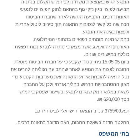
הנפגע הגיש באמצעות משרדנו לביהמ"ש השלום בנתניה
תביעה לפיצוי בגין נזקי גוף בהתאם לחוק הפיצויים לנפגעי
תאונות דרכים. התביעה הוגשה לאחר שחברת הביטוח
הכחישה כל קשר לנסיבות התאונה תוך סירוב ליטול אחריות
ולפצות בגינה את הנפגע.
בהמ"ש מינה מומחים רפואיים בתחומי הנוירולוגיה,
האורטופדיה וא.א.ג. אשר מצאו כי נותרה לנפגע נכות רפואית
כוללת במישורים שונים.
ביום 15.05.05 ניתן פס"ד שקבע כי על חברת הביטוח מוטלת
החובה לפצות את הנפגע לאחר שהתביעה הצליחה להרים את
נטל הראיה להוכחת אירוע התאונה ואת מעורבות הקטנוע כדי
מאזן ההסתברויות הדרוש בהליך אזרחי ולכן על החברה
לשאת במלוא הנזק שנגרם לנפגע ובשיעור שפסק ביהמ"ש
בסך 620,000 ₪.
ת
.
א
.3759/03
ז.נ. נ
'
המאגר הישראלי לביטוחי רכב
החלטה הדנה בשאלת החבות
,
האם מדובר בתאונת דרכים
.
בתי המשפט