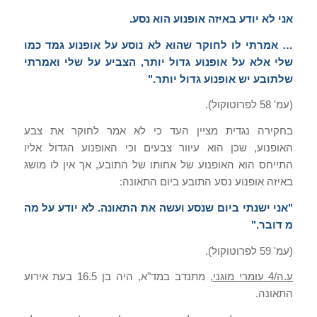
אני לא יודע באיזה אופנוע הוא נסע
.
…
אמרתי לו לחוקר שהוא לא נוסע על אופנוע גמד כמו
שלי אלא על אופנוע גדול יותר
,
הצביע על שלי ואמרתי
שלתובע יש אופנוע גדול יותר
."
(
עמ
' 58
לפרוטוקול
).
בחקירה נגדית מציין העד כי לא אמר לחוקר את צבע
האופנוע
,
שכן הוא עיוור צבעים וכי האופנוע הגדול אליו
התייחס הוא האופנוע של אחותו של התובע
,
אך אין לו מושג
באיזה אופנוע נסע התובע ביום התאונה
:
"
אני ישנתי ביום שנסע ועשה את התאונה
.
לא יודע על מה
מ דובר
."
(
עמ
' 59
לפרוטוקול
).
ע
.
ה
/4
עומרי מוגני
,
מתנדב במד
"
א
,
היה בן
16.5
בעת אירוע
התאונה
.