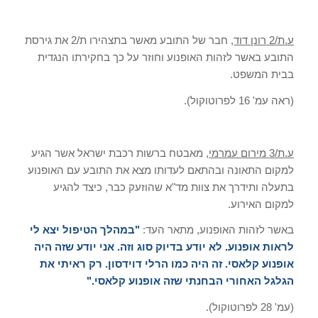
ע
.
ת
/2
רונן דוד
,
חבר של התובע מאשר בתצהירו ת
/2
את גירסת
התובע באשר לזהות האופנוע וחוזר על כך בחקירתו הנגדית
בבית המשפט
.
(
ראה עמ
' 16
לפרוטוקול
).
ע
.
ת
/3
מירום עמרמי
,
מאבטח ברשות רכבת ישראל אשר הגיע
למקום התאונה ובהתאם לעדותו מצא את התובע עם האופנוע
בתעלה ותידרך את צוות מד
"
א שהוזעק כבר
,
כיצד להגיע
למקום האירוע
.
באשר לזהות האופנוע
,
מתאר העד
:
"
במהלך הטיפול יצא לי
לראות אופנוע
.
לא יודע בדיוק סוג וזה
.
אני יודע שזה היה
אופנוע קלאסי
.
זה היה כמו הרלי דוידסון
.
רק ראיתי את
הגלגל האחורי הבחנתי שזה אופנוע קלאסי
."
(
עמ
' 28
לפרוטוקול
).