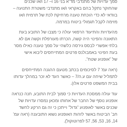
סמך עדויות של מתנדבי מד
"
א בני
16
ו
– 17
ו
/
או שכנים
שהחוקר נתקל בהם באקראי ו
/
או מתנדבי משטרת התנועה –
בוודאי לא כדי הוכחת טענה מרחיקת לכת של תרמית ו
/
או
מזימה לקבל תגמולי ביטוח במרמה
.
מהעדויות והתיעוד הרפואי עולה כי מצבו של התובע בעת
התאונה והפינוי היה קשה
,
הכרתו מעורפלת וקשה אם לא
בלתי אפשרי לבסס גירסה כלשהי על סמך טענה כאילו מסר
בעת הפינוי באמבולנס פרטים המתייחסים ליבוא אישי
של
"
אופנוע שטח
".
(
ראה עמ
' 7
לסיכומים בכתב מטעם ההגנה המתייחסים
לתמליל שיחה עם ע
.
ה
/7 –
כאשר העד לא זכר במהלך עדותו
בבית המשפט פרטים אלו
).
עוד עולה ממסכת העדויות כי סמוך לבית התובע
,
חנה כנראה
אופנוע נוסף של החבר של אחותו ומכאן נמסרו עדויות של
שכנים באשר לאופנוע
"
גדול
"
וייתכן כי זה גם הרקע לחשד
חב
'
הביטוח באשר לזהות האופנוע נשוא התובענה
(
ראה עמ
'
14, 16, 53, 56, 57
לפרוטוקול
).