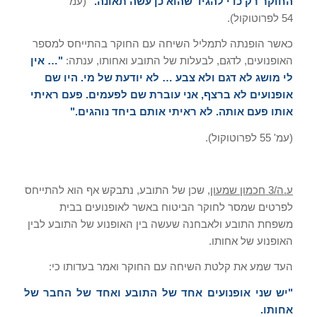
החוקר רק כדי להגיד שהוא כן עשה תאונה
."
(
עמ
'
54
לפרוטוקול
).
כאשר הופנתה לתמליל השיחה עם החוקר בהתייחס למספר
האופנועים
,
לדגם
,
לבעלות של התובע ואחותו
,
ענתה
:
"…
אין
לי מושג לא דגם ולא צבע
…
לא יודעת של מי
.
היו שם
אופנועים לא ברצף
,
אני עוברת שם לפעמים
.
פעם ראיתי
אותו פעם אותה
.
לא ראיתי אותם ביחד נוהגים
."
(
עמ
' 55
לפרוטוקול
).
ע
.
ה
/3
חכמון שמעון
,
שכן של התובע
,
נתבקש אף הוא להתייחס
לפרטים שמסר לחוקר הביטוח באשר לאופנועים בבית
משפחת התובע ולאבחנה שעשה בין האופנוע של התובע לבין
האופנוע של אחותו
.
העד שמע את קלטת השיחה עם החוקר ואמר בעדותו כי
:
"
יש שני אופנועים אחד של התובע ואחד של החבר של
אחותו
.