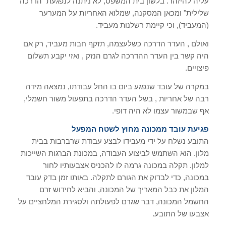
עליה להיזהר. בלשון בית המשפט, לא ניתנה לנפגעת "הדרכה
שלילית" ומכאן המסקנה, שמלוא האחריות על המערער
(המעביד), וכי קיימת רשלנות מעביד.
ואולם , העדר הדרכה כשלעצמה, תזקף חבות מעביד, רק אם
היה קשר בין העדר ההדרכה לגרם הנזק , ואזי יקבע תשלום
פיצויים.
במקרה של עובד שנפגע ביום בו החל עבודתו, נמצאה מידה
רבה של אחריות , בשל העדר הדרכה בתפעול משור חשמלי,
אף שבמשור עצמו לא היה דופי.
פגיעת עובד ממכונה מחוץ לשטח המפעל
התובע נשלח על ידי מעבידו לבצע עבודת שרברבות בבית
מלון. הוא השתמש לביצוע העבודה, במכונת הברגות השייכות
למלון. תקלה במכונה גרמה לו להכניס אצבעותיו לחור
במכונה, כדי לבדוק את הגורם לתקלה. באותו זמן בדק עובד
המלון את כבל המאריך של המכונה, והביא לחידוש זרם
החשמל המכונה, דבר שגרם לפעולתה ולסגירת המלחציים על
אצבעו של התובע.