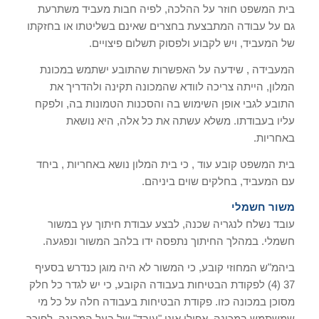
בית המשפט חוזר על ההלכה, לפיה חבות מעביד משתרעת
גם על עבודה המתבצעת בחצרים שאינם בשליטתו או בחזקתו
של המעביד, ויש לקבוע ולפסוק תשלום פיצויים.
המעבידה , שידעה על האפשרות שהתובע ישתמש במכונת
המלון, הייתה צריכה לוודא שהמכונה תקינה ולהדריך את
התובע לגבי אופן השימוש בה והסכנות הטמונות בה, ולפקח
עליו בעבודתו. משלא עשתה את כל אלה, היא נושאת
באחריות.
בית המשפט קובע עוד , כי בית המלון נושא באחריות , ביחד
עם המעביד, בחלקים שוים ביניהם.
משור חשמלי
עובד נשלח לנגריה שכנה, לבצע עבודת חיתוך עץ במשור
חשמלי. במהלך החיתוך נתפסה ידו בלהב המשור ונפגעה.
ביהמ"ש המחוזי קובע, כי המשור לא היה מוגן כנדרש בסעיף
37 (4) לפקודת הבטיחות בעבודה הקובע, כי יש לגדר כל חלק
מסוכן במכונה כזו. פקודת הבטיחות בעבודה חלה על כל מי
שמשתמש במכונה, אפילו אינו "עובד" של בעל המכונה. לפיכך