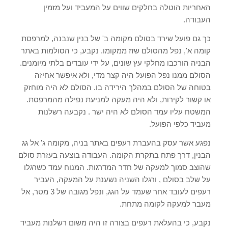
האחריות הוטלה בחלקים שווים על המעביד ועל מזמין
העבודה.
כך גם פועל שירד בסולם מקומה ב' של בנין שנבנה, למרפסת
קומה א', נפל מהסולם שזז ממקומו. נקבע, כי הסולמות באתר
הבניה הורכבו מחלקי עץ שונים, על ידי עובדים בלתי מיומנים.
הסולם ממנו נפל הפועל היה קצר מדי, ולא איפשר אחיזה
בטוחה של הסולם במהלך הירידה בו. הסולם לא היה מוחזק
או קשור לקירות, ולא היה מעקה למניעת נפילה מהמרפסת.
המשטח עליו עמד הסולם לא היה ישר . נקבעה רשלנות
מעביד כלפי הפועל.
נפגע אשר עסק בהעברת רעפים באתר בניה, מקומה ג' אל גג
הבנין, דרך פתח בתקרת הקומה. העבודה בוצעה בעזרת סולם
שהוצב סמוך למעקה של חדר המדרגות. המנוח עמד כשרגלו
על שלב בסולם , ורגלו השניה נשענת על המעקה, העביר
רעפים לעובד אחר שעמד על הגג, ונפל מגובה של 3 מטר, אל
מעבר למעקה לקומה מתחת.
נקבע, כי בהעלאת רעפים בצורה זו היה משום רשלנות מעביד