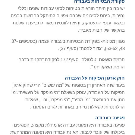
פקודת הבטיחות בעבודה
יש בה בין היתר הוראות בטיחות לסוגי עבודות שונים וכללי
זהירות, ביחס לסיכונים שבהם צפויים להיתקל בחרושת בבניה
ובשאר ענפי התעסוקה, והיא רלוונטית מאוד לתביעת רשלנות
בהקשר של חבות מעביד.
מגוון מכונות- בפקודת הבטיחות בעבודה עצמה (בסעיפים 37-
48, 53-52), "גדור לבטח" (סעיף 37).
הרמת משאות וטלטולם- סעיף 172 לפקודה "תקנות בדבר
הרמת משקל יתר".
חוק ארגון הפיקוח על העבודה
בעוד שזה האחרון דן בסוגיות של "מה עושים" הרי שחוק ארגון
הפיקוח על העבודה, עוסק בשאלת "מי מופקד על העשיה"."מי
נותן את ההוראה", "מי מתיר", "מי מפקח", וכו' , שאלות
הרלוונטיות לשאלות מי חב באחריות לגרם התאונה.
פגיעה בעבודה
פגיעה בעבודה היא תאונת עבודה או מחלת מקצוע, הפוגעים
ביכולתו של עובד לעבוד. תאונת עבודה היא תאונה המתרחשת