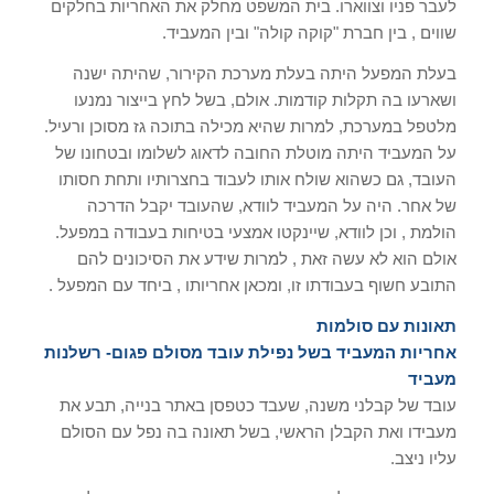
לעבר פניו וצווארו. בית המשפט מחלק את האחריות בחלקים
שווים , בין חברת "קוקה קולה" ובין המעביד.
בעלת המפעל היתה בעלת מערכת הקירור, שהיתה ישנה
ושארעו בה תקלות קודמות. אולם, בשל לחץ בייצור נמנעו
מלטפל במערכת, למרות שהיא מכילה בתוכה גז מסוכן ורעיל.
על המעביד היתה מוטלת החובה לדאוג לשלומו ובטחונו של
העובד, גם כשהוא שולח אותו לעבוד בחצרותיו ותחת חסותו
של אחר. היה על המעביד לוודא, שהעובד יקבל הדרכה
הולמת , וכן לוודא, שיינקטו אמצעי בטיחות בעבודה במפעל.
אולם הוא לא עשה זאת , למרות שידע את הסיכונים להם
התובע חשוף בעבודתו זו, ומכאן אחריותו , ביחד עם המפעל .
תאונות עם סולמות
אחריות המעביד בשל נפילת עובד מסולם פגום- רשלנות
מעביד
עובד של קבלני משנה, שעבד כטפסן באתר בנייה, תבע את
מעבידו ואת הקבלן הראשי, בשל תאונה בה נפל עם הסולם
עליו ניצב.