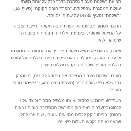
תביעת רשלנות מעביד נסמכת בדרך כלל על אחת משתי
עוולות המסגרת שבפקודה: "הפרת חובה חקוקה" (סעיף 63),
"רשלנות" (סעיף 35) או על שתיהן גם יחד.
הרוצה לסמוך תביעתו על הפרת חובה חקוקה, חייב להצביע
על החיקוק שהופר, ובעניינינו אלו דיני הבטיחות בעבודה
שיסוקרו להלן.
ואולם, גם אם לא נמצא חיקוק המסדיר את התחום שבמסגרתו
ארעה התאונה, ניתן לבסס את עילת תביעת רשלנות על עוולת
רשלנות מעביד שבסופה נקבע תשלום פיצויים.
טענת רשלנות מעביד מחייבת את התובע להוכיח, כי המזיק
נהג שלא כפי שאדם סביר (מעסיק) היה נוהג, וכי קיימת חבות
מעביד.
כשנדרש ביהמ"ש לפסוק, איזהו מעסיק הסביר וכיצד עליו
לנהוג (בהעדר הוראת חוק מפורשת המסדירה חובותיו באותו
תחום), הריהו נזקק לכלים מסייעים שונים , שיתוארו להלן
שבאמצעותם נקבעו תשלום פיצויים.