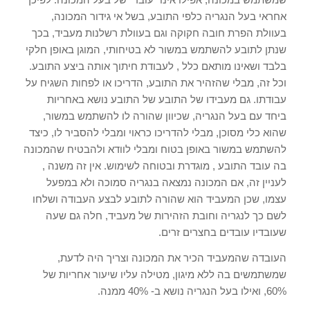
אחראי בעל הנגריה כלפי התובע, בשל אי גידור המכונה,
בעוולת הפרת חובה חקוקה וגם בעוולת רשלנות מעביד, בכך
שנתן לתובע להשתמש במשור לא בטיחותי, המוגן באופן חלקי
בלבד ושאינו מותאם כלל , לעבודת חיתוך אותה ביצע התובע.
וכל זה, מבלי שהזהיר את התובע, הדריכו או לפחות השגיח על
עבודתו. גם מעבידו של התובע של התובע נושא באחריות
ביחד עם בעל הנגריה, שכיוון שהורה לו להשתמש במשור,
שהוא כלי מסוכן, מבלי להדריכו כראוי ומבלי להסביר לו, כיצד
להשתמש במשור באופן בטוח ומבלי לוודא ולהבטיח שהמכונה
בה עובד התובע , מוגדרת ובטוחה לשימוש. אין זה משנה ,
לעניין זה, אם המכונה נמצאה בנגריה סמוכה ולא במפעל
עצמו, שכן המעביד הוא שהורה לתובע לבצע העבודה ושלחו
לשם כך לנגריה וחובת הזהירות של מעביד, חלה גם שעה
שעובדיו עובדים בחצרים זרים.
העובדה שהמעביד הכיר את המכונה וצריך היה לדעת,
שמשתמשים בה ללא מיגון, מטילה עליו שיעור אחריות של
60%, ואילו בעל הנגריה נושא ב- 40% ממנה.