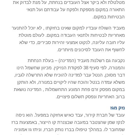
מטלטלת ולא ביקר אצל העובדים בנחתת, על מנת לבדוק את
התאורה במקום מספקת ולפקח על עבודתם ועל תנאי
הבטיחות במקום.
מעביד השולח עובדיו למקום שאינו בחזקתו , לא יוכל להתנער
מאחריות לבטיחות ולתנאי העבודה במקום. לעולם מוטלת
עליו חובה עליונה, לנקוט אמצעי זהירות סבירים, כדי שלא
לחשוף את העובד לסיכונים מיותרים.
נקבעה גם רשלנות מעביד (המדינה) – בעלת הנחתת
והמנורה, לפי סעיף 38 לפקודת הנזיקין. מכיוון שחשמל הינו
דבר מסוכן, הנטל עבר למדינה להוכיח שלא התרשלה לגביו,
משלא עמדה בנטל והוכח שהיו ליקויים במנורה, ולא הותקן
במקום מפסק זרם פחת המונע התחשמלות , המדינה נושאת
ברוב האחריות ונפסק תשלום פיצויים.
נזק מגז
עובד של חברת קירור, עבד כאיש אחזקה במפעל. הוא ניסה
לנקז שמן שהצטבר במעבה שבצנרת קו הייצור, באמצעות ברז
שמחובר לו. במהלך טיפולו בברז נותק הברז, וניתז גז אמוניה