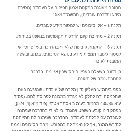
מסירת מידע והדרכת עובדים
החובה מעוגנת בתקנות ארגון הפיקוח על העבודה (מסירת
מידע והדרכת עובדים), התשמ"ד 1984.
תקנה 1 – אלו סיכונים יש למסור מידע לעובדים.
תקנה 2 – מחייבת קיום הדרכות תקופתיות בנושאי בטיחות.
תקנה 6 – התקנות קובעות שלא די בהדרכה בעל פי וכי יש
למסור לעובד תמצית מידע בנושא הסיכונים, בכתב ובשפה
המובנת לעובד.
כן נדונה השאלה בעניין היחס שבין אי- מתן הדרכה
להתרחשותה של תאונה.
בפני ביהמ"ש העליון נדון מקרה של עובדת , שנפגעה בעת
שהכניסה ידה לחלק לא מגודר במכונה לפריסת לחם. (פס"ד
ע"א 435/85 מחמוד בע"מ נ' אסתר אטדגי {פ"ד מ"א [4] 524})
בפסק דינו קובע השופט וינוגרד, כי לא די בהדרכה שניתנה
לעובדת עם קבלתה לעבודה. ההדרכה שניתנה לה התייחסה
לנדרש ממנה, אך לא נאמר לה במפורש, מהם הסיכונים וממה