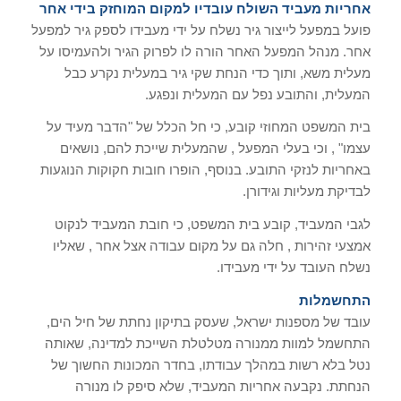
אחריות מעביד השולח עובדיו למקום המוחזק בידי אחר
פועל במפעל לייצור גיר נשלח על ידי מעבידו לספק גיר למפעל
אחר. מנהל המפעל האחר הורה לו לפרוק הגיר ולהעמיסו על
מעלית משא, ותוך כדי הנחת שקי גיר במעלית נקרע כבל
המעלית, והתובע נפל עם המעלית ונפגע.
בית המשפט המחוזי קובע, כי חל הכלל של "הדבר מעיד על
עצמו" , וכי בעלי המפעל , שהמעלית שייכת להם, נושאים
באחריות לנזקי התובע. בנוסף, הופרו חובות חקוקות הנוגעות
לבדיקת מעליות וגידורן.
לגבי המעביד, קובע בית המשפט, כי חובת המעביד לנקוט
אמצעי זהירות , חלה גם על מקום עבודה אצל אחר , שאליו
נשלח העובד על ידי מעבידו.
התחשמלות
עובד של מספנות ישראל, שעסק בתיקון נחתת של חיל הים,
התחשמל למוות ממנורה מטלטלת השייכת למדינה, שאותה
נטל בלא רשות במהלך עבודתו, בחדר המכונות החשוך של
הנחתת. נקבעה אחריות המעביד, שלא סיפק לו מנורה