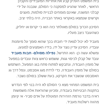
בית המשפט העליון קבע את אחריות המעבידים והקבלן
הראשי , לאחר שהגיע למסקנה כי הסולם, שנבנה על ידי
קבלני המשנה, שאינם מומחים לבניית סולמות, מעצים
וקרשים שנמצאו באקראי באתר הבנייה, היה בלתי יציב.
הסיכון הכרוך בסולם מאולתר כזה הוא כי יקרוס או יחליק,
כשהעובד ניצב מעליו.
מעביד לא יכול לצאת ידי חובתו בכך שהוא סומך על מיומנות
עובדיו. הסיכון עדיין נוצר על ידו, בידיו האמצעים למונעו,
ומשלא עשה כן- הוא התרשל.
נפילה מסולם- חבות מעביד
עובד של קבלן לכיסוי גגות, ששמש כראש צוות עובדים במפעל
של מזמין העבודה, ונתבקש לפתוח פתח בגג המפעל, השתמש
בסולם של מזמין העבודה, כדי לרדת מגג אסבסט, ונפל דרך גג
האסבסט שנשבר את הקרקע, בעת ששלב בסולם נשבר.
בית המשפט המחוזי מצא כי הסולם לא היה בנוי לפי הנדרש
בתקנות הבטיחות בעבודה, ומכיוון שהוראות אלה משמשות
ראיה בדבר נורמת הזהירות המוטלת על אדם סביר- אי קיומן
מהווה רשלנות מעביד.