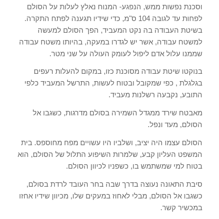
וסכנת נפשות ממש, הנפגע- המנוח נאלץ לעלות על הסולם
לפחות עד לגובה 104 ס"מ, כדי שידיו תגענה לפתח התקרה.
בשיטת העבודה בה נקט המעביד, הפך הסולם למעשה
למשטח עבודה, אשר יש לגדרו במעקה, בהיותו משטח עבודה
שממנו עלול אדם ליפול לעומק העולה על שני מטר.
בנוקטו שיטת עבודה מסוכנת כזו, במקום להעלות רעפים
בגלגלת , כפי שמקובל ובטוח לעשות, התרשל המעביד כלפי
התובע, נקבעה רשלנות מעביד.
מאבטח שירד ממגדל השמירה בסולם מדרגות, כשגבו אל
הסולם, מעד ונפל.
הסולם עצמו היה יציב, ושלביו היו עשויים מפח מחוספס. בית
המשפט העליון קבע, שלמרות השיפוע התלול של הסולם, הוא
בטוח למי שמשתמש בו, כשפניו לכיוון הסולם.
סיבת התאונה נעוצה בדרך שבה בחר העובד לרדת בסולם,
כשגבו אל הסולם, מבלי לאחוז במעקים שלו, מכיוון שידיו אחזו
במכשיר קשר.