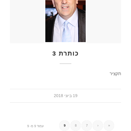
כותרת 3
תקציר
19 ביוני 2018
9
8
7
‹
«
עמוד 9 מ- 9