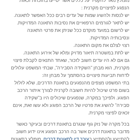
מומלץ מאד להקפיד על כללים אשר יסייעו בהוכחת זכאות
הנפגע לפיצויים מקרנית :
יש לנסות ולהשיג שמות של עדים רבים ככל האפשר לתאונה.
יש לתאר לגורמים הרפואיים את נסיבות התאונה המדויקות.
יש לרשום במועד מוקדם ככל שניתן את פרטי התאונה
ונסיבותיה המדויקות.
רצוי לצלם את מקום התאונה.
יש לתת במשטרה תיאור מדויק ומלא של אירוע התאונה.
גם אם לא היו עדים חשוב לזכור, שאחד התנאים לקבלת פיצוי
מקרנית, הוא מבחן "השקידה הסבירה", שבתי המשפט עלולים
לדחות תביעות פיצויים בהסתמך על מבחן זה:
בתי המשפט מצפים מהנפגעים בתאונת הדרכים, שלא לזלזל
בשום פרט שיכול להיות חשובה לקרנית לצורך איתור הרכב
הפוגע. ולפיכך במקרה, שנפגעים שיכולים היו ב"שקידה
סבירה" להשיג את פרטיו של הרכב הפוגע ולא עשו זאת, אינם
זכאים לפיצוי מקרנית.
בכל מקרה של נזק גוף שנגרם בתאונת דרכים ובעיקר כאשר
מדובר בתאונת דרכים אשר בה הרכב הפוגע אינו ידוע חשוב
להתייעץ ולהסתייע ב
עורך דין לתאונות דרכים
. מומלץ בתאונות