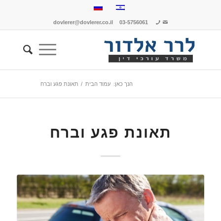
dovlerer@dovlerer.co.il
03-5756061
הנך כאן:
עמוד הבית
/
תאונת פגע וברח
תאונת פגע וברח