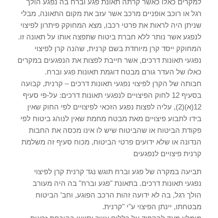
למקרים כאלו כאשר קרתה תאונת פגע וברח בה נפגע הולך
רגל או רוכב אופניים מרכב אשר עזב את מקום התאונה, מבלי
שניתן היה לראות את פרטי רכבו, מצא המחוקק פיתרון לפיצוי
לנפגע אשר נותר ללא חברת ביטוח שתפצה אותו על תאונה זו.
המחוקק ייסד קרן מיוחדת בשם קרנית, שהנה קרן לפיצוי
נפגעי תאונות דרכים, אשר חייבת לפצות את הנפגעים במקרים
כאלו של העדר גורם מבטח דוגמת תאונות פגע וברח.
חבותה של הקרן לפיצוי נפגעי תאונות דרכים – קרנית, קבועה
בסעיף 12 לחוק הפיצויים לנפגעי תאונות דרכים: על-פי סעיף
12(א)(2), עליה לפצות נפגע הזכאי לפיצויים לפי החוק שאין
בידו לתבוע פיצויים מאת מבטח מחמת שאין לנוהג ביטוח לפי
פקודת הביטוח או שהביטוח שיש לו אינו מכסה את החבות
הנדונה או שלא ידועים פרטי הביטוח, מכוח סעיף זה משלמת
קרנית פיצויים לנפגעים
תביעה במקרה של פגע וברח תוגש נגד קרנית קרן לפיצוי
נפגעי תאונות דרכים. בתאונת "פגע וברח" בה היה מעורב
הולך רגל, בה לא ידועה זהות הרכב הפוגע, וחב’ הביטוח
מבטחתו, יינתן הפיצוי ע"י "קרנית.